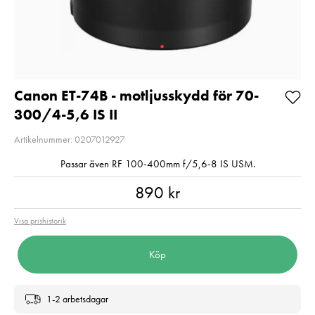
Kampanjpris 
Pris
1 059 kr
:
1 059 kr
Rabatt! Gäller 
I lager
2026-08-31
Nuvarande pri
3 669 kr
Lägg i varukorgen
3 669 kr
4 590 kr
Tidig
pris
:
4 590 kr
I lager
Canon ET-74B - motljusskydd för 70-
300/4-5,6 IS II
Lägg i varuko
Artikelnummer: 0207012927
Passar även RF 100-400mm f/5,6-8 IS USM.
Pris
:
890 kr
890 kr
Visa prishistorik
Köp
1-2 arbetsdagar