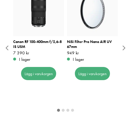
d
Canon RF 100-400mm f/5,6-8
NiSi Filter Pro Nano AIR UV
Canon
IIIX
IS USM
67mm
Kame
Pris
7 390 kr
:
7 390 kr
Pris
949 kr
:
949 kr
Pris
23 27
:
2
I lager
I lager
I 
Lägg i varukorgen
Lägg i varukorgen