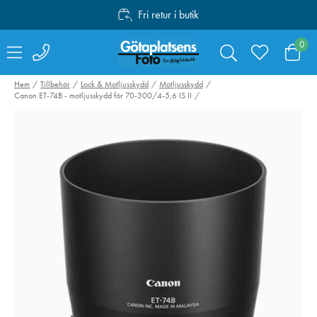
Fri retur i butik
Personlig service
0
Fri frakt över 1000:-
Hem
Tillbehör
Lock & Motljusskydd
Motljusskydd
Canon ET-74B - motljusskydd för 70-300/4-5,6 IS II
Polaroid 600 Color
Peak Design Tr
Film 5-pack
Tripod Alumini