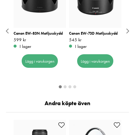
kydd
Canon EW-83N Motljusskydd
Canon EW-73D Motljusskydd
Canon
Så lån
Pris
599 kr
:
599 kr
Pris
545 kr
:
545 kr
Nuvar
499 k
I lager
I lager
pris
799 k
:
7
I 
Lägg i varukorgen
Lägg i varukorgen
Andra köpte även