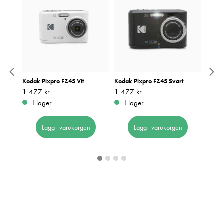
HC
Kodak Pixpro FZ45 Vit
Kodak Pixpro FZ45 Svart
Kodak
2GB
Pris
1 477 kr
:
1 477 kr
Pris
1 477 kr
:
1 477 kr
Pris
1 477
:
1
I lager
I lager
I 
Lägg i varukorgen
Lägg i varukorgen