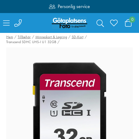
Personlig service
Fri frakt över 1000:-
0
Hem
Tillbehör
Minneskort & Lagring
SD-Kort
Transcend SDHC UHS-I U1 32GB
Lexar Blue Plus
Lexar MicroSD
microSDHC med SD
633X (V10)