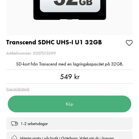
adapter (V10) 32GB
R95/W45 32G
Pris
299 kr
:
299 kr
Pris
229 kr
:
229 kr
I lager
I lager
Lägg i varukorgen
Lägg i varuko
Transcend SDHC UHS-I U1 32GB
Artikelnummer: 0207013399
SD-kort från Transcend med en lagringskapacitet på 32GB.
Pris
:
549 kr
549 kr
Visa prishistorik
Köp
1-2 arbetsdagar
Hämta gratis i vår butik i Göteborg. Valet gör du i kassan