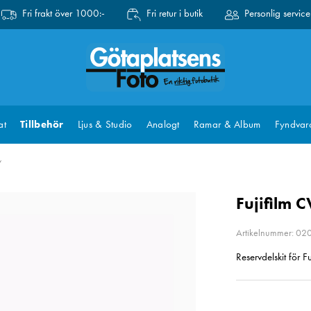
Fri frakt över 1000:-
Fri retur i butik
Personlig service
at
Tillbehör
Ljus & Studio
Analogt
Ramar & Album
Fyndvar
Fujifilm 
Artikelnummer: 0
Reservdelskit för 
Pris
:
179 