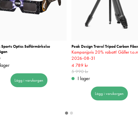
 Sports Optics Solförmörkelse
Peak Design Travel Tripod Carbon Fibe
ögon
Kampanjpris 20% rabatt! Gäller t.o.
r
29 kr
2026-08-31
 lager
Nuvarande pris
4 789 kr
:
4 789 kr
Tidigare pri
5 990 kr
5 990 kr
I lager
Lägg i varukorgen
Lägg i varukorgen