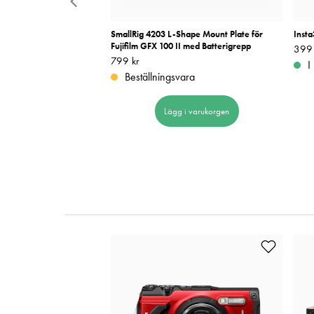
Konvex 10mm Svart
SmallRig 4203 L-Shape Mount Plate för
Inst
Fujifilm GFX 100 II med Batterigrepp
Pris
399 
:
Pris
799 kr
:
799 kr
I
Beställningsvara
 i varukorgen
Lägg i varukorgen