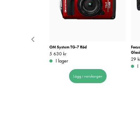
e Phone Adapter VPA 2
OM System TG-7 Röd
Focus
Glas
Pris
5 630 kr
:
5 630 kr
Pris
29 k
:
I lager
I
 i varukorgen
Lägg i varukorgen