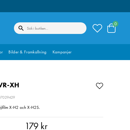
0
or
Bilder & Framkallning
Kampanjer
CVR-XH
207029429
Fujifilm X-H2 och X-H2S.
kr
179 kr