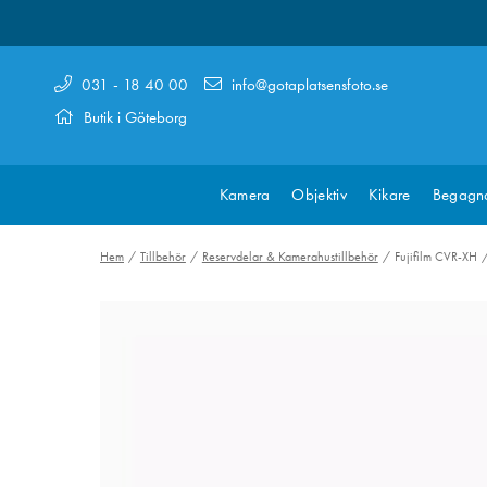
031 - 18 40 00
info@gotaplatsensfoto.se
Butik i Göteborg
Kamera
Objektiv
Kikare
Begagn
Hem
Tillbehör
Reservdelar & Kamerahustillbehör
Fujifilm CVR-XH