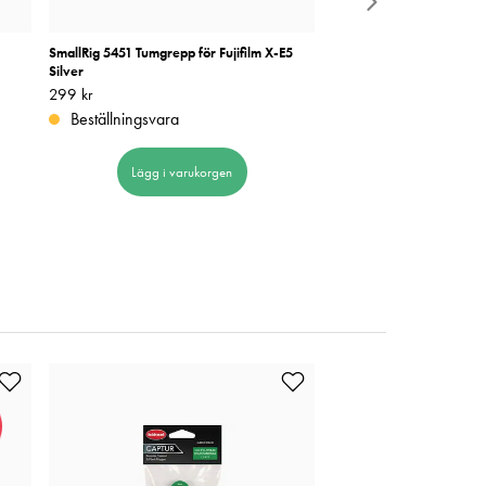
SmallRig 5451 Tumgrepp för Fujifilm X-E5
Sony EVF för FX5
Silver
Pris
8 590 kr
:
8 590 kr
Pris
299 kr
:
299 kr
Beställningsvara
Beställningsvara
Lägg i varuk
Lägg i varukorgen