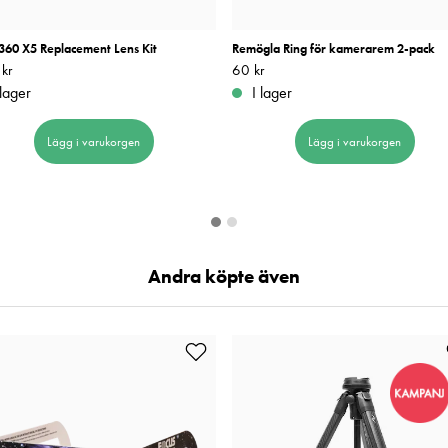
a360 X5 Replacement Lens Kit
Remögla Ring för kamerarem 2-pack
kr
399 kr
Pris
60 kr
:
60 kr
 lager
I lager
Lägg i varukorgen
Lägg i varukorgen
Andra köpte även