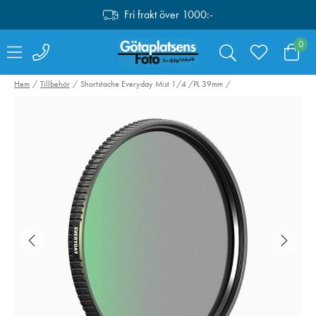
Fri frakt över 1000:-
0
Hem
Tillbehör
Shortstache Everyday Mist 1/4 /PL 39mm
Manfrotto Befree
Sandisk SDXC
Advanced Twist
Extreme Pro 6