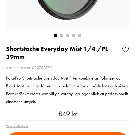
Aluminium svart -
200MB/s UHS-I
Fyndvara
V30 U3
Fyndvara!
Pris
699 kr
:
699 kr
Visningsexemplar
I lager
Nuvarande pris
1 499 kr
:
1 499 kr
1 990 kr
Tidigare
Lägg i varuko
pris
:
1 990 kr
I lager
Shortstache Everyday Mist 1/4 /PL
Lägg i varukorgen
39mm
Artikelnummer: 0207035924
PolarPro Shortstache Everyday Mist Filter kombinerar Polarizer och
Black Mist i ett filter för en mjuk och filmisk look i både foto och video.
Perfekt för kreatörer som vill ge vardagliga ögonblick ett professionellt
cinematic uttryck.
Pris
:
849 kr
849 kr
Visa prishistorik