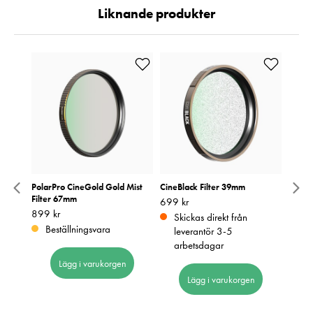
Liknande produkter
7mm
PolarPro CineGold Gold Mist
CineBlack Filter 39mm
NiSi 
Filter 67mm
Brass
Pris
699 kr
:
699 kr
Pris
899 kr
:
899 kr
Pris
329 k
:
3
Skickas direkt från
Beställningsvara
I 
leverantör 3-5
arbetsdagar
Lägg i varukorgen
Lägg i varukorgen