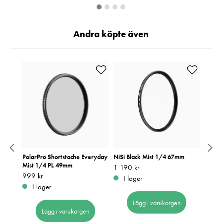
Andra köpte även
 Ring
PolarPro Shortstache Everyday
NiSi Black Mist 1/4 67mm
NiSi J
Mist 1/4 PL 49mm
Pris
1 190 kr
:
1 190 kr
Pris
4 599
:
4
Pris
999 kr
:
999 kr
I lager
I 
I lager
Lägg i varukorgen
Lägg i varukorgen