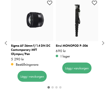
ll SVM-
Sigma AF 56mm f/1.4 DN DC
Sirui MONOPOD P-306
Canon
Contemporary MFT
Pris
690 kr
:
690 kr
Pris
199 k
:
1
Olympus/Pan
I lager
I 
Pris
5 290 kr
:
5 290 kr
Beställningsvara
Lägg i varukorgen
Lägg i varukorgen