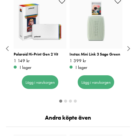
 Gen 2
Polaroid Hi-Print Gen 2 Vit
Instax Mini Link 3 Sage Green
Canon
Pris
1 149 kr
:
1 149 kr
Pris
1 399 kr
:
1 399 kr
Pris
1 590
:
1
I lager
I lager
I 
Lägg i varukorgen
Lägg i varukorgen
Andra köpte även