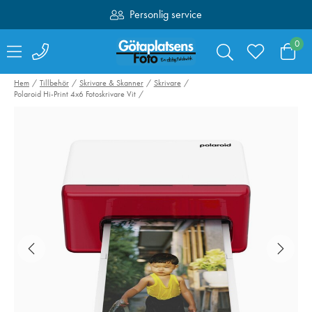
Personlig service
Fri frakt över 1000:-
0
Hem
Tillbehör
Skrivare & Skanner
Skrivare
Polaroid Hi-Print 4x6 Fotoskrivare Vit
Canon Selphy RP-
Sirui
108 Series
Stativförlängning