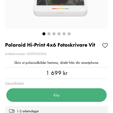
Fotopapper
SVM-145/165
Pris
499 kr
:
499 kr
Pris
390 kr
:
390 kr
I lager
I lager
Lägg i varukorgen
Lägg i varuko
Polaroid Hi-Print 4x6 Fotoskrivare Vit
Artikelnummer: 0207030206
Skriv ut polaroidbilder hemma, direkt från din smartphone.
Pris
:
1 699 kr
1 699 kr
Visa prishistorik
Köp
1-2 arbetsdagar