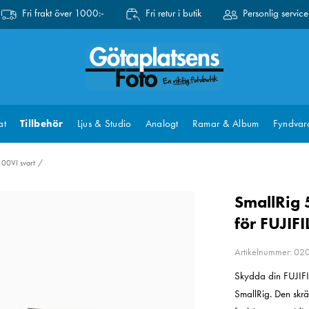
Fri frakt över 1000:-
Fri retur i butik
Personlig service
at
Tillbehör
Ljus & Studio
Analogt
Ramar & Album
Fyndvar
100VI svart
SmallRig 
för FUJIF
Artikelnummer: 0
Skydda din FUJIFI
SmallRig. Den skrä