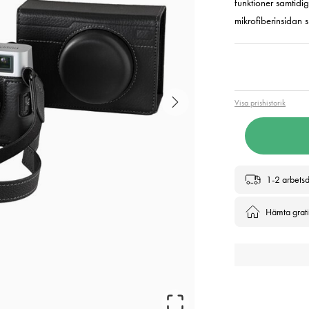
funktioner samtidi
mikrofiberinsidan 
Pris
:
949
Visa prishistorik
1-2 arbets
Hämta gratis