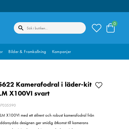
0
or
Bilder & Framkallning
Kampanjer
5622 Kamerafodral i läder-kit
ILM X100VI svart
207035590
LM X100VI med ett stilrent och robust kamerafodral från
ddarsydda designen ger smidig åtkomst till kamerans