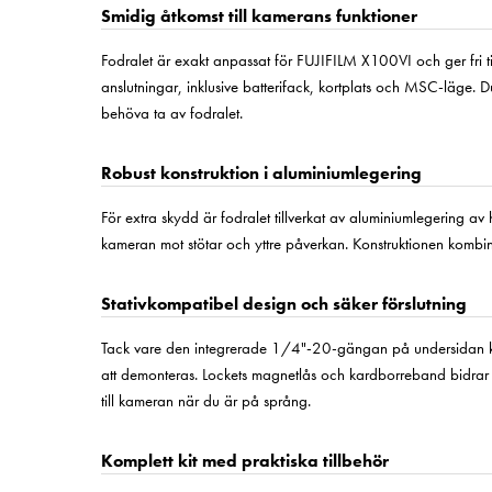
Smidig åtkomst till kamerans funktioner
Fodralet är exakt anpassat för FUJIFILM X100VI och ger fri til
anslutningar, inklusive batterifack, kortplats och MSC-läge.
behöva ta av fodralet.
Robust konstruktion i aluminiumlegering
För extra skydd är fodralet tillverkat av aluminiumlegering av h
kameran mot stötar och yttre påverkan. Konstruktionen kombine
Stativkompatibel design och säker förslutning
Tack vare den integrerade 1/4"-20-gängan på undersidan kan 
att demonteras. Lockets magnetlås och kardborreband bidrar 
till kameran när du är på språng.
Komplett kit med praktiska tillbehör