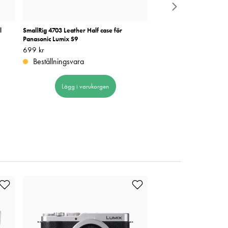
l
SmallRig 4703 Leather Half case för
SmallRig 5095 Leather cas
Panasonic Lumix S9
Svart
Pris
699 kr
:
699 kr
Pris
599 kr
:
599 kr
Beställningsvara
Beställningsvara
Lägg i varukorgen
Lägg i varuk