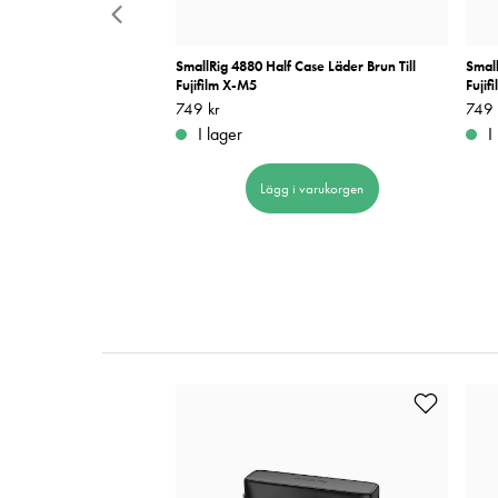
Läder Svart Till Fujifilm
SmallRig 4880 Half Case Läder Brun Till
Small
Fujifilm X-M5
Fujif
Pris
749 kr
:
749 kr
Pris
749 
:
I lager
I
 i varukorgen
Lägg i varukorgen