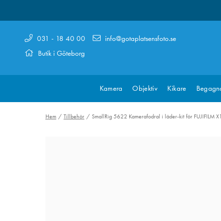
031 - 18 40 00
info@gotaplatsensfoto.se
Butik i Göteborg
Kamera
Objektiv
Kikare
Begagn
Hem
Tillbehör
SmallRig 5622 Kamerafodral i läder-kit för FUJIFILM X