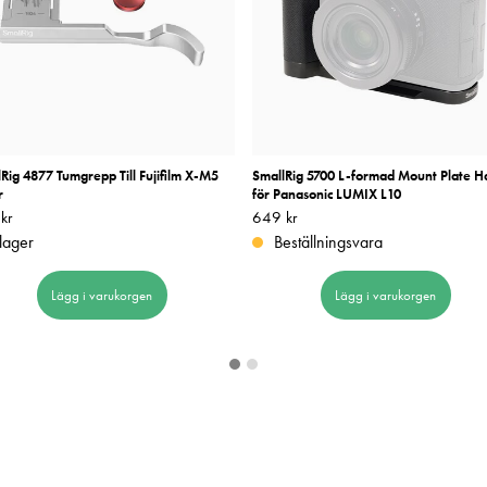
Rig 4877 Tumgrepp Till Fujifilm X-M5
SmallRig 5700 L-formad Mount Plate H
r
för Panasonic LUMIX L10
kr
359 kr
Pris
649 kr
:
649 kr
 lager
Beställningsvara
Lägg i varukorgen
Lägg i varukorgen