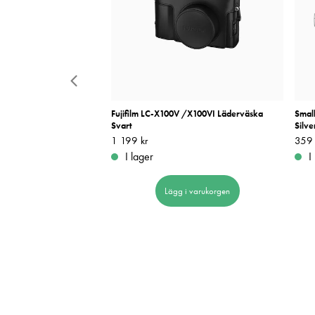
5 52mm
Fujifilm LC-X100V /X100VI Läderväska
Small
Svart
Silve
Pris
1 199 kr
:
1 199 kr
Pris
359 
:
I lager
I
 i varukorgen
Lägg i varukorgen