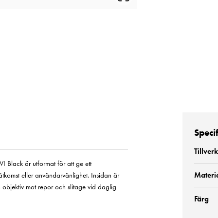
Speci
Tillver
Black är utformat för att ge ett
Materi
tkomst eller användarvänlighet. Insidan är
bjektiv mot repor och slitage vid daglig
Färg