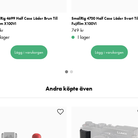
Rig 4699 Half Case Läder Brun Till
SmallRig 4700 Half Case Läder Svart Til
ilm X100VI
Fujifilm X100VI
kr
749 kr
Pris
749 kr
:
749 kr
 lager
I lager
Lägg i varukorgen
Lägg i varukorgen
Andra köpte även