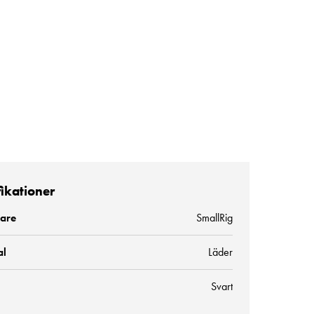
fikationer
kare
SmallRig
al
Läder
Svart