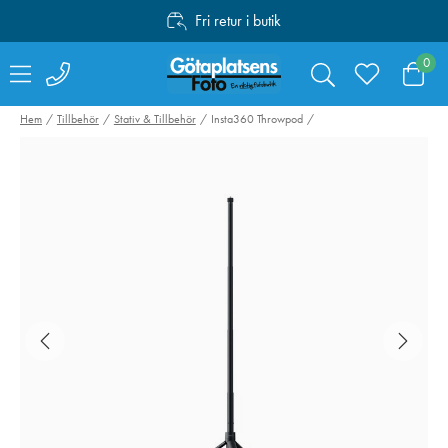
Fri retur i butik
Personlig service
0
Fri frakt över 1000:-
Hem
Tillbehör
Stativ & Tillbehör
Insta360 Throwpod
Valoi easy35
Swarovski Vari
Filmskanner
Phone Adapter