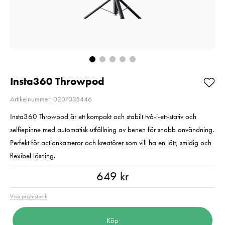
Så långt lagret
2
räcker!
Pris
2 220 kr
:
2 220 kr
I lager
Nuvarande pris
1 790 kr
:
1 790 kr
2 790 kr
Tidigare pris
:
2 790 kr
I lager
Lägg i varuko
Lägg i varukorgen
Insta360 Throwpod
Artikelnummer: 0207035446
Insta360 Throwpod är ett kompakt och stabilt två-i-ett-stativ och
selfiepinne med automatisk utfällning av benen för snabb användning.
Perfekt för actionkameror och kreatörer som vill ha en lätt, smidig och
flexibel lösning.
Pris
:
649 kr
649 kr
Visa prishistorik
Köp