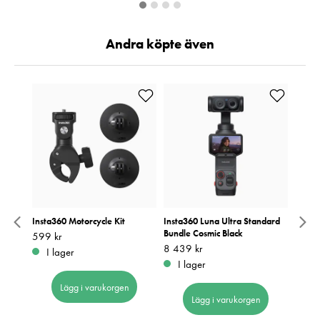
Andra köpte även
attery
Insta360 Motorcycle Kit
Insta360 Luna Ultra Standard
Insta3
Bundle Cosmic Black
Stick 
Pris
599 kr
:
599 kr
Pris
8 439 kr
:
8 439 kr
Pris
339 k
:
3
I lager
I lager
I 
Lägg i varukorgen
Lägg i varukorgen