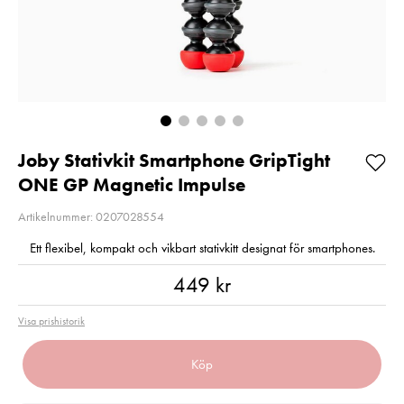
Så långt lagret
E6NH
räcker!
Pris
319 kr
:
319 kr
Beställning
Nuvarande pris
99 kr
:
99 kr
189 kr
Tidigare pris
:
189 kr
I lager
Lägg i varuko
Lägg i varukorgen
Joby Stativkit Smartphone GripTight
ONE GP Magnetic Impulse
Artikelnummer: 0207028554
Ett flexibel, kompakt och vikbart stativkitt designat för smartphones.
Pris
:
449 kr
449 kr
Visa prishistorik
Köp