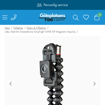
Personlig service
Fri frakt över 1000:-
0
Hem
Tillbehör
Stativ & Tillbehör
Joby Stativkit Smartphone GripTight ONE GP Magnetic Impulse
Hähnel kabelset för
SmallRig 4071
Captur till Fujifilm
Kamerabatteri 