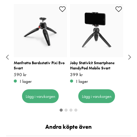
ber
Manfrotto Bordsstativ Pixi Evo
Joby Stativkit Smartphone
Sirui 
Svart
HandyPod Mobile Svart
Pris
1 290
:
1
Pris
590 kr
:
590 kr
Pris
399 kr
:
399 kr
I 
I lager
I lager
Lägg i varukorgen
Lägg i varukorgen
Andra köpte även