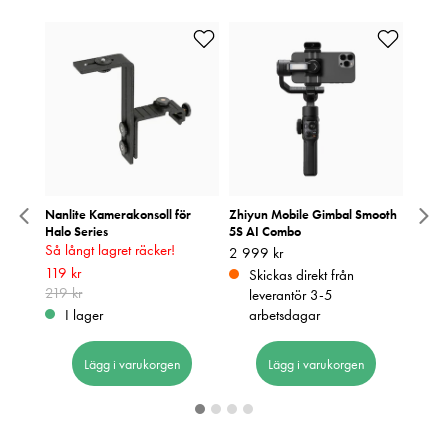
ng
Nanlite Kamerakonsoll för
Zhiyun Mobile Gimbal Smooth
Swaro
Halo Series
5S AI Combo
Orang
Så långt lagret räcker!
Pris
2 999 kr
:
2 999 kr
Pris
31 50
:
3
Nuvarande pris
119 kr
:
119 kr
Tidigare
Skickas direkt från
I 
pris
219 kr
:
219 kr
leverantör 3-5
I lager
arbetsdagar
Lägg i varukorgen
Lägg i varukorgen