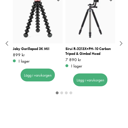
pter
Joby Gorillapod 3K MII
Sirui R-3213X+PH-10 Carbon
Sirui 
Tripod & Gimbal Head
Pris
899 kr
:
899 kr
Pris
1 490
:
1
Pris
7 890 kr
:
7 890 kr
I lager
I 
I lager
Lägg i varukorgen
Lägg i varukorgen