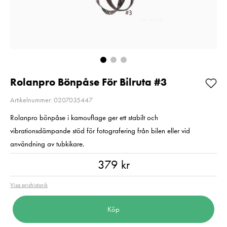
Så långt lagret
2
räcker!
Pris
2 220 kr
:
2 220 kr
I lager
Nuvarande pris
1 790 kr
:
1 790 kr
2 790 kr
Tidigare pris
:
2 790 kr
I lager
Lägg i varuko
Lägg i varukorgen
Rolanpro Bönpåse För Bilruta #3
Artikelnummer: 0207035447
Rolanpro bönpåse i kamouflage ger ett stabilt och
vibrationsdämpande stöd för fotografering från bilen eller vid
användning av tubkikare.
Pris
:
379 kr
379 kr
Visa prishistorik
Köp