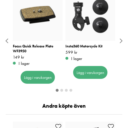
ner
Focus Quick Release Plate
Insta360 Motorcycle Kit
Insta3
WF3950
Pris
599 kr
:
599 kr
Pris
169 k
:
1
Pris
149 kr
:
149 kr
I lager
I 
I lager
Lägg i varukorgen
Lägg i varukorgen
Andra köpte även