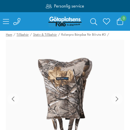
Personlig service
Fri frakt över 1000:-
0
Hem
Tillbehör
Stativ & Tillbehör
Rolanpro Bönpåse För Bilruta #3
Valoi easy35
Swarovski Vari
Filmskanner
Phone Adapter