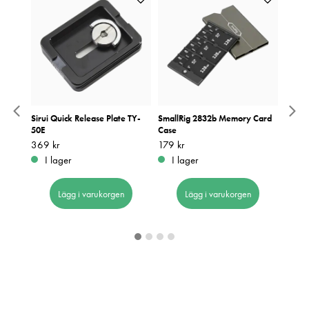
m
Sirui Quick Release Plate TY-
SmallRig 2832b Memory Card
Bärvä
50E
Case
1KIT/
Pris
369 kr
:
369 kr
Pris
179 kr
:
179 kr
Pris
530 k
:
5
I lager
I lager
Be
Lägg i varukorgen
Lägg i varukorgen