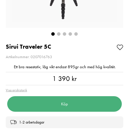
E6NH
Pris
1 350 kr
:
1 350 kr
Pris
319 kr
:
319 kr
I lager
Beställningsvara
Lägg i varuko
Lägg i varukorgen
Sirui Traveler 5C
Artikelnummer: 0207016763
Ett bra resestativ, låg vikt endast 895gr och med hög kvalitét.
Pris
:
1 390 kr
1 390 kr
Visa prishistorik
Köp
1-2 arbetsdagar