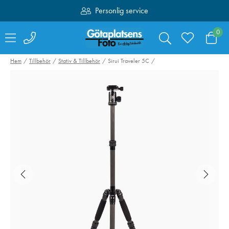
Personlig service
Fri frakt över 1000:-
0
Hem
Tillbehör
Stativ & Tillbehör
Sirui Traveler 5C
SmallRig 4071
Canon Mount
Kamerabatteri LP-
Adapter EF-EO