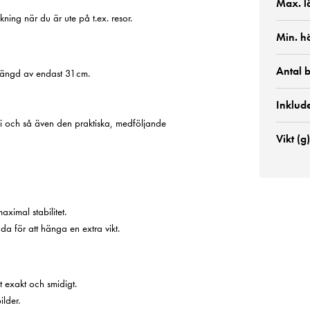
Max. l
ing när du är ute på t.ex. resor.
Min. h
Antal 
n längd av endast 31cm.
Inklud
i och så även den praktiska, medföljande
Vikt (g)
aximal stabilitet.
da för att hänga en extra vikt.
 exakt och smidigt.
lder.