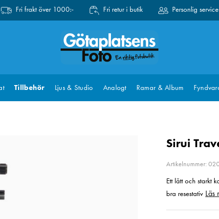
Fri frakt över 1000:-
Fri retur i butik
Personlig service
at
Tillbehör
Ljus & Studio
Analogt
Ramar & Album
Fyndvar
Sirui Tra
Artikelnummer: 0
Ett lätt och starkt
Läs 
bra resestativ