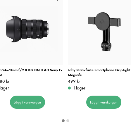
a 24-70mm f/2.8 DG DN II Art Sony E-
Joby Stativfäste Smartphone GripTight
t
Magsafe
80 kr
16 180 kr
Pris
499 kr
:
499 kr
 lager
I lager
Lägg i varukorgen
Lägg i varukorgen