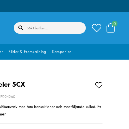
0
or
Bilder & Framkallning
Kampanjer
veler 5CX
207024260
 kolfiberstativ med fem bensektioner och medföljande kulled. Ett
mer