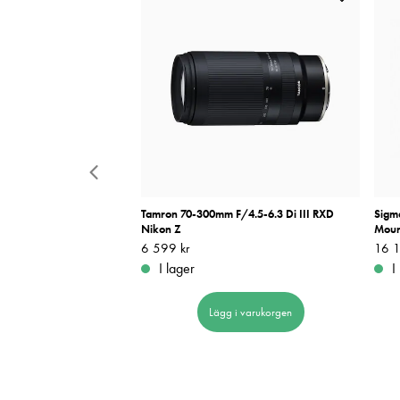
rap
Tamron 70-300mm F/4.5-6.3 Di III RXD
Sigm
Nikon Z
Moun
Pris
6 599 kr
:
6 599 kr
Pris
16 1
:
I lager
I
 i varukorgen
Lägg i varukorgen