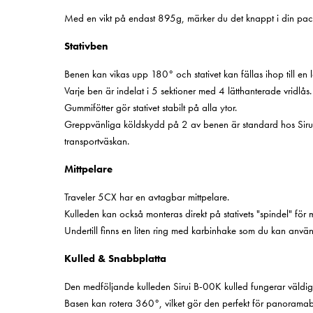
Med en vikt på endast 895g, märker du det knappt i din packn
Stativben
Benen kan vikas upp 180° och stativet kan fällas ihop till e
Varje ben är indelat i 5 sektioner med 4 lätthanterade vridlås.
Gummifötter gör stativet stabilt på alla ytor.
Greppvänliga köldskydd på 2 av benen är standard hos Siru
transportväskan.
Mittpelare
Traveler 5CX har en avtagbar mittpelare.
Kulleden kan också monteras direkt på stativets "spindel" för m
Undertill finns en liten ring med karbinhake som du kan använ
Kulled & Snabbplatta
Den medföljande kulleden Sirui B-00K kulled fungerar väldigt
Basen kan rotera 360°, vilket gör den perfekt för panoramabi