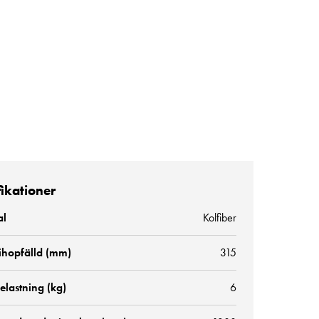
fikationer
al
Kolfiber
ihopfälld (mm)
315
elastning (kg)
6