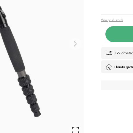
Pris
:
1 4
Visa prishistorik
1-2 arbets
Hämta gratis