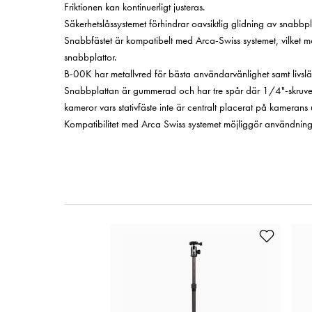
Friktionen kan kontinuerligt justeras.
Säkerhetslåssystemet förhindrar oavsiktlig glidning av snabbpl
Snabbfästet är kompatibelt med Arca-Swiss systemet, vilket 
snabbplattor.
B-00K har metallvred för bästa användarvänlighet samt livsl
Snabbplattan är gummerad och har tre spår där 1/4"-skruven k
kameror vars stativfäste inte är centralt placerat på kamerans
Kompatibilitet med Arca Swiss systemet möjliggör användning