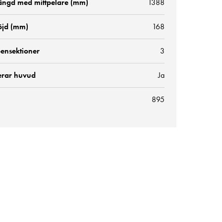
ängd med mittpelare (mm)
1388
öjd (mm)
168
bensektioner
3
erar huvud
Ja
895