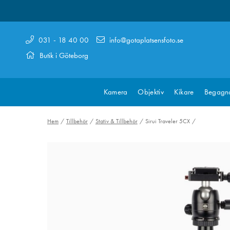
031 - 18 40 00
info@gotaplatsensfoto.se
Butik i Göteborg
Kamera
Objektiv
Kikare
Begagn
Hem
Tillbehör
Stativ & Tillbehör
Sirui Traveler 5CX