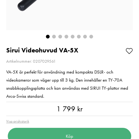
PL 82mm
Pris
289 kr
:
289 kr
Pris
1 799 kr
:
1 799 kr
I lager
I lager
Lägg i varukorgen
Lägg i varuko
Sirui Videohuvud VA-5X
Artikelnummer: 0207029561
VA-5X är perfekt för användning med kompakta DSLR- och
videokameror som väger upp till 3 kg. Den innehåller en TY-70A
snabbkopplingsplatta och kan användas med SIRUI TY-plattor med
Arca-Swiss standard.
Pris
:
1 799 kr
1 799 kr
Visa prishistorik
Köp