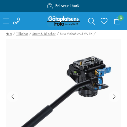
Fri retur i butik
Personlig service
0
Fri frakt över 1000:-
Hem
Tillbehör
Stativ & Tillbehör
Sirui Videohuvud VA-5X
Fujifilm Instax
PolarPro Shorts
Square Film 10x2
Everyday Mist 