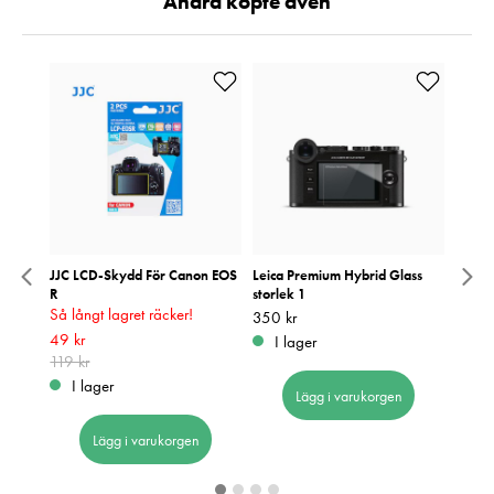
Andra köpte även
 Burnt
JJC LCD-Skydd För Canon EOS
Leica Premium Hybrid Glass
Small
 7VC
R
storlek 1
Pris
169 k
:
1
Så långt lagret räcker!
Pris
350 kr
:
350 kr
I 
Nuvarande pris
49 kr
:
49 kr
Tidigare
I lager
pris
119 kr
:
119 kr
I lager
Lägg i varukorgen
Lägg i varukorgen