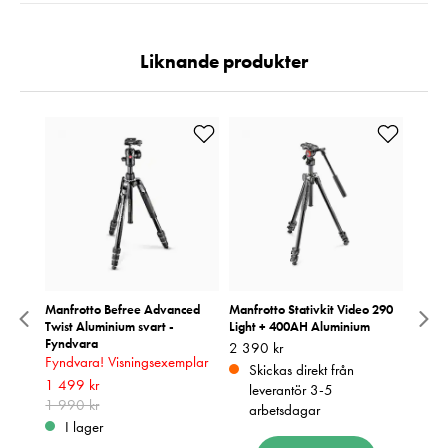
Liknande produkter
er
Manfrotto Befree Advanced
Manfrotto Stativkit Video 290
Sirui
Twist Aluminium svart -
Light + 400AH Aluminium
Stativ
Fyndvara
Pris
2 390 kr
:
2 390 kr
Pris
2 390
:
2
Fyndvara! Visningsexemplar
Skickas direkt från
I 
Nuvarande pris
1 499 kr
:
leverantör 3-5
1 499 kr
1 990 kr
Tidigare pris
:
arbetsdagar
1 990 kr
I lager