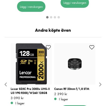
Lägg i varukorgen
Lägg i varukorgen
Andra köpte även
00mm
Lexar SDXC Pro 2000x UHS-II
Canon RF 50mm f/1,8 STM
Lexar
U3 V90 R300/W260 128GB
U3 V
Pris
2 390 kr
:
2 390 kr
Pris
3 090 kr
:
3 090 kr
Pris
2 190
:
2
I lager
I lager
I 