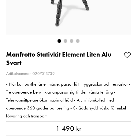
UHS-I U3 V30
Kampanjpris 
R205/W150 128GB
Rabatt! Gäller 
Pris
1 190 kr
:
1 190 kr
2026-08-31
I lager
Nuvarande pri
3 669 kr
3 669 kr
4 590 kr
Tidig
pris
:
4 590 kr
I lager
Lägg i varukorgen
Lägg i varuko
Manfrotto Stativkit Element Liten Alu
Svart
Artikelnummer: 0207013739
- När kompakthet är ett måste, passar lätt i ryggsäckar och resväskor -
Tre oberoende benvinklar anpassar sig till den värsta terräng -
Teleskopmittpelare ökar maximal höjd - Aluminiumkulled med
oberoende 360 ​​grader panorering - Skräddarsydd väska för enkel
förvaring och transport
Pris
:
1 490 kr
1 490 kr