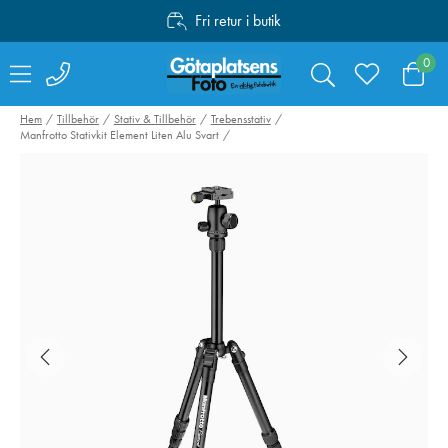
Fri retur i butik
Personlig service
0
Fri frakt över 1000:-
Hem
Tillbehör
Stativ & Tillbehör
Trebensstativ
Manfrotto Stativkit Element Liten Alu Svart
Lexar SDXC Pro
Peak Design Tr
Silver Plus 1066x
Tripod Alumini