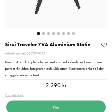
3-Vägs Alu.
Pris
2 590 kr
:
2 590 kr
Pris
4 690 kr
:
4 690 kr
I lager
Skickas direkt
från leverantör
Lägg i varuko
3-5
arbetsdagar
Lägg i varukorgen
Sirui Traveler 7VA Aluminium Stativ
Artikelnummer: 0207019047
Kompakt och komplett aluminiumstativ med videohuvud som passar
perfekt för video-fotografen och tubkikaren. Konvertera enkelt till det
inbyggda enbenstativet.
Pris
:
2 390 kr
2 390 kr
Visa prishistorik
Köp