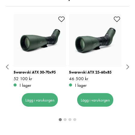
85 +
Swarovski ATX 30-70x95
Swarovski ATX 25-60x85
Swaro
Pris
52 100 kr
:
52 100 kr
Pris
46 500 kr
:
46 500 kr
Pris
38 70
:
3
I lager
I lager
I 
Lägg i varukorgen
Lägg i varukorgen