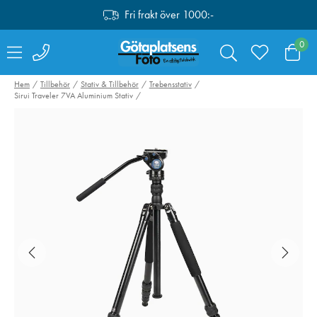
Fri frakt över 1000:-
Fri retur i butik
0
Personlig service
Hem
Tillbehör
Stativ & Tillbehör
Trebensstativ
Sirui Traveler 7VA Aluminium Stativ
Fri frakt över 1000:-
Manfrotto Stativkit
Think Tank Dark
MK055XPRO3-3W
Backpack 20L, 