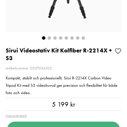
77mm
Pris
1 790 kr
:
1 790 kr
Pris
1 349 kr
:
1 349 kr
I lager
I lager
Lägg i varuko
Lägg i varukorgen
Sirui Videostativ Kit Kolfiber R-2214X +
S3
Artikelnummer: 0207034302
Kompakt, stabilt och professionellt, Sirui R-2214X Carbon Video
Tripod Kit med S3 videohuvud ger precision och flexibilitet för både
foto och video.
Pris
:
5 199 kr
5 199 kr
Visa prishistorik