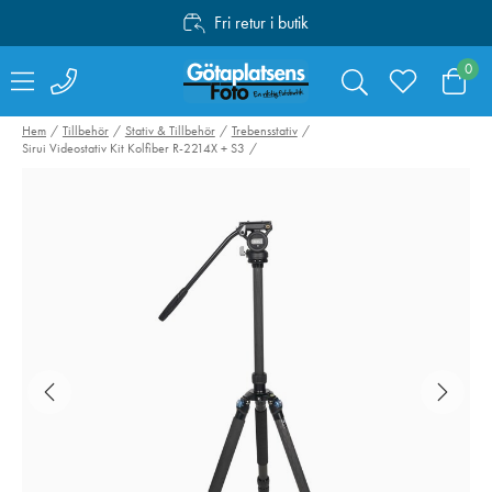
Fri retur i butik
Personlig service
0
Fri frakt över 1000:-
Hem
Tillbehör
Stativ & Tillbehör
Trebensstativ
Sirui Videostativ Kit Kolfiber R-2214X + S3
NiSi UV Armor FX
NiSi Filter Pro
Pro Nano L395
AIR UV 95mm