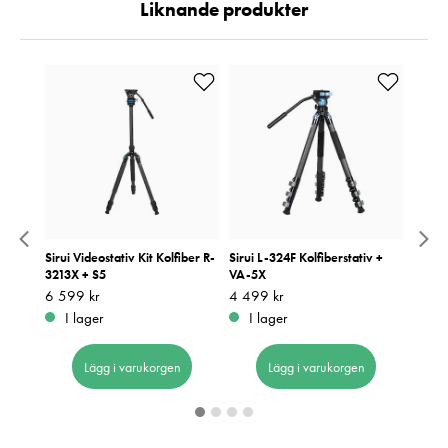
Liknande produkter
rbon
Sirui Videostativ Kit Kolfiber R-
Sirui L-324F Kolfiberstativ +
Sirui 
3213X + S5
VA-5X
Pris
4 690
:
4
Pris
6 599 kr
:
6 599 kr
Pris
4 499 kr
:
4 499 kr
I 
I lager
I lager
Lägg i varukorgen
Lägg i varukorgen