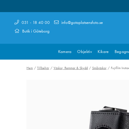
031 - 18 40 00
info@gotaplatsensfoto.se
Butik i Göteborg
Kamera
Objektiv
Kikare
Begagn
Hem
Tillbehör
Väskor, Remmar & Skydd
Småväskor
Fujifilm Inst