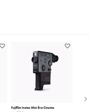
Fujifilm Instax Mini Evo Cinema
Manfrotto Ezybalance Gr