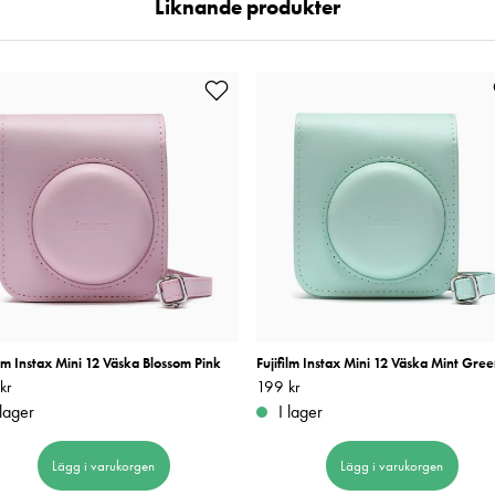
Liknande produkter
ilm Instax Mini 12 Väska Blossom Pink
Fujifilm Instax Mini 12 Väska Mint Gre
kr
199 kr
Pris
199 kr
:
199 kr
 lager
I lager
Lägg i varukorgen
Lägg i varukorgen