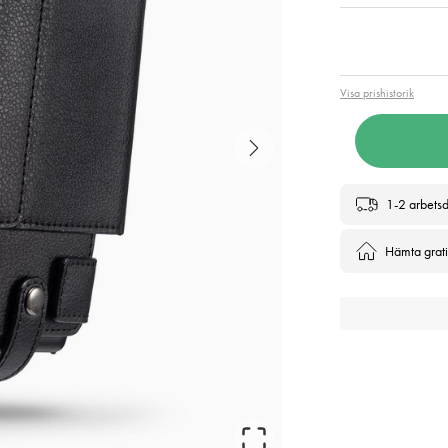
Pris
:
399
Visa prishistorik
1-2 arbets
Hämta gratis