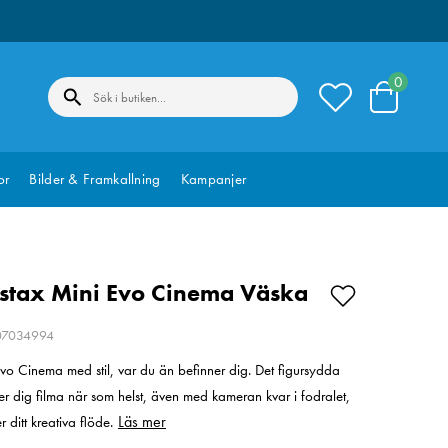
0
or
Bilder & Framkallning
Kampanjer
Instax Mini Evo Cinema Väska
207034994
o Cinema med stil, var du än befinner dig. Det figursydda
er dig filma när som helst, även med kameran kvar i fodralet,
Läs mer
r ditt kreativa flöde.