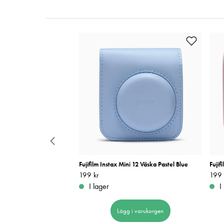
i Film 10x2
Fujifilm Instax Mini 12 Väska Pastel Blue
Fujif
Pris
199 kr
:
199 kr
Pris
199 
:
I lager
I
 i varukorgen
Lägg i varukorgen