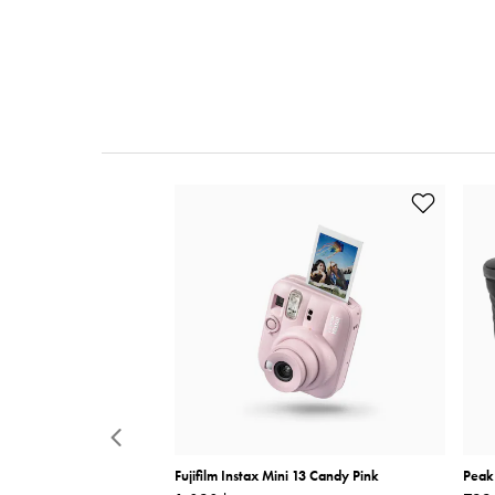
-80mm f/4 Silver
Fujifilm Instax Mini 13 Candy Pink
Peak