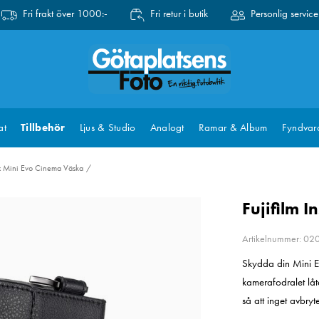
Fri frakt över 1000:-
Fri retur i butik
Personlig service
at
Tillbehör
Ljus & Studio
Analogt
Ramar & Album
Fyndvar
ax Mini Evo Cinema Väska
Fujifilm 
Artikelnummer: 0
Skydda din Mini Ev
kamerafodralet låt
så att inget avbryte