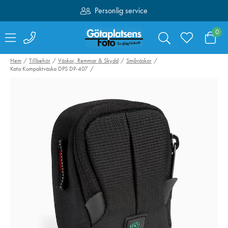
Personlig service
Fri frakt över 1000:-
0
Hem
Tillbehör
Väskor, Remmar & Skydd
Småväskor
Kata Kompaktväska DPS DP-407
Fancier Väska
Leica Läderväska
Svart/Blå
V-LUX 20