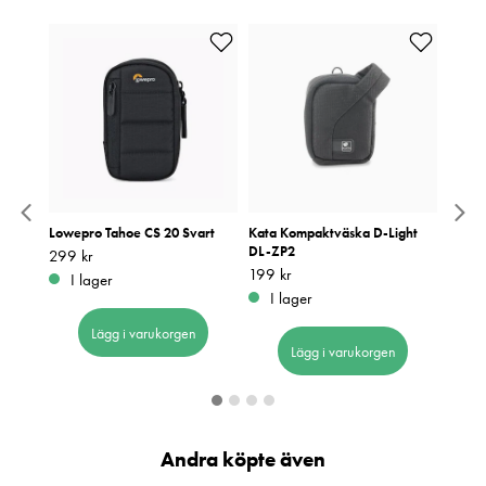
t hard
Lowepro Tahoe CS 20 Svart
Kata Kompaktväska D-Light
Hama 
DL-ZP2
Pris
299 kr
:
299 kr
Pris
199 k
:
1
Pris
199 kr
:
199 kr
I lager
I 
I lager
Lägg i varukorgen
Lägg i varukorgen
Andra köpte även