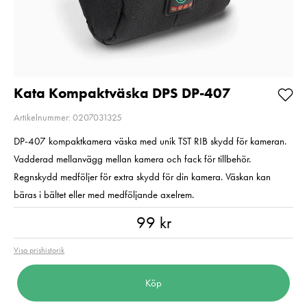
Så långt lagret
Pris
399 kr
:
399 kr
räcker!
I lager
Nuvarande pri
599 kr
599 kr
899 kr
Tidigare
Lägg i varukorgen
899 kr
I lager
Kata Kompaktväska DPS DP-407
Lägg i varuko
Artikelnummer: 0207031325
DP-407 kompaktkamera väska med unik TST RIB skydd för kameran.
Vadderad mellanvägg mellan kamera och fack för tillbehör.
Regnskydd medföljer för extra skydd för din kamera. Väskan kan
bäras i bältet eller med medföljande axelrem.
Pris
:
99 kr
99 kr
Visa prishistorik
Köp