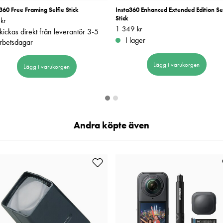
360 Free Framing Selfie Stick
Insta360 Enhanced Extended Edition Sel
Stick
kr
949 kr
Pris
1 349 kr
:
1 349 kr
kickas direkt från leverantör 3-5
I lager
rbetsdagar
Lägg i varukorgen
Lägg i varukorgen
Andra köpte även