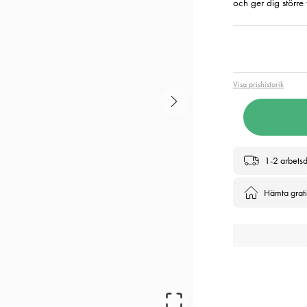
och ger dig större 
Pris
:
339
Visa prishistorik
1-2 arbets
Hämta gratis