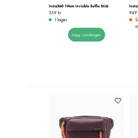
p HG-100TBR
Insta360 114cm Invisible Selfie Stick
Insta
Pris
339 kr
:
339 kr
Pris
949 
:
I lager
S
a
 i varukorgen
Lägg i varukorgen