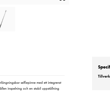
Speci
Tillver
längningsbar selfiepinne med ett integrerat
ållen inspelning och en stabil uppställning