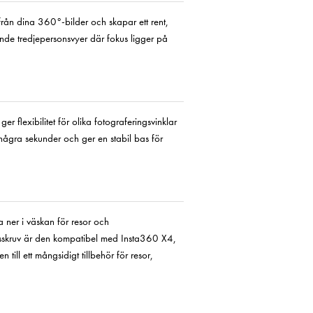
från dina 360°-bilder och skapar ett rent,
ande tredjepersonsvyer där fokus ligger på
r flexibilitet för olika fotograferingsvinklar
 några sekunder och ger en stabil bas för
a ner i väskan för resor och
sskruv är den kompatibel med Insta360 X4,
ill ett mångsidigt tillbehör för resor,