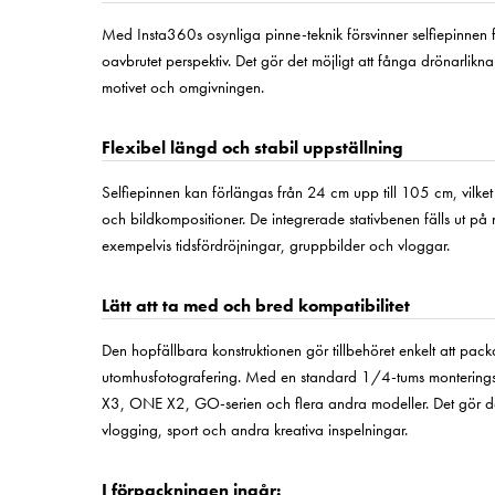
Med Insta360s osynliga pinne-teknik försvinner selfiepinnen 
oavbrutet perspektiv. Det gör det möjligt att fånga drönarlikn
motivet och omgivningen.
Flexibel längd och stabil uppställning
Selfiepinnen kan förlängas från 24 cm upp till 105 cm, vilket ge
och bildkompositioner. De integrerade stativbenen fälls ut på
exempelvis tidsfördröjningar, gruppbilder och vloggar.
Lätt att ta med och bred kompatibilitet
Den hopfällbara konstruktionen gör tillbehöret enkelt att pack
utomhusfotografering. Med en standard 1/4-tums montering
X3, ONE X2, GO-serien och flera andra modeller. Det gör den t
vlogging, sport och andra kreativa inspelningar.
I förpackningen ingår: