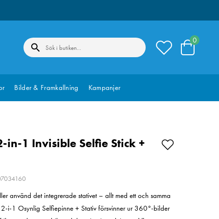
0
or
Bilder & Framkallning
Kampanjer
-in-1 Invisible Selfie Stick +
207034160
ller använd det integrerade stativet – allt med ett och samma
0 2-i-1 Osynlig Selfiepinne + Stativ försvinner ur 360°-bilder