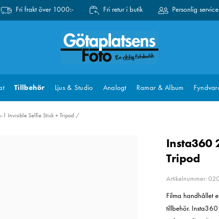
Fri frakt över 1000:-
Fri retur i butik
Personlig service
at
Tillbehör
Ljus & Studio
Analogt
Ramar & Album
Fyndvar
1 Invisible Selfie Stick + Tripod
Insta360 2
Tripod
Artikelnummer: 0
Filma handhållet e
tillbehör. Insta36