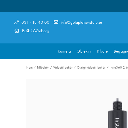
031 - 18 40 00
info@gotaplatsensfoto.se
Butik i Göteborg
Kamera
Objektiv
Kikare
Begagn
Hem
Tillbehör
Videotillbehör
Övrigt videotillbehör
Insta360 2-in-