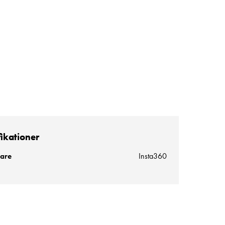
fikationer
kare
Insta360