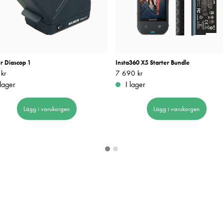
r Diascop 1
Insta360 X5 Starter Bundle
kr
699 kr
Pris
7 690 kr
:
7 690 kr
 lager
I lager
Lägg i varukorgen
Lägg i varukorgen