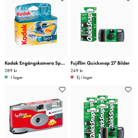
Kodak Engångskamera Sport 27 bilder
Fujifilm Quicksnap 27 Bilder
Pris
289 kr
:
289 kr
Pris
249 kr
:
249 kr
I lager
Ej i lager