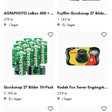
AGFAPHOTO LeBox 400 + Blixt 27 Bilder 1st
Fujifilm Quicksnap 27 Bilder 5-Pack
Pris
219 kr
:
219 kr
Pris
1 145 kr
:
1 145 kr
I lager
Ej i lager
Quicksnap 27 Bilder 10-Pack
Kodak Fun Saver Engångskamera 27 Bilder
Pris
2 190 kr
:
2 190 kr
Pris
259 kr
:
259 kr
Ej i lager
I lager