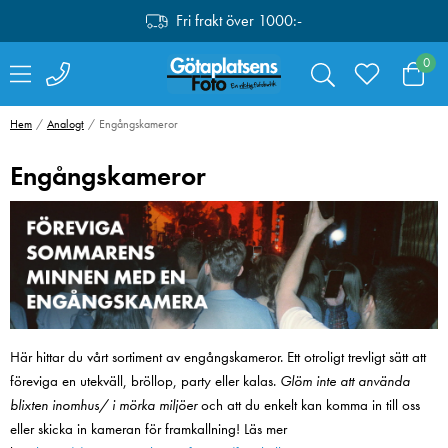
Fri frakt över 1000:-
0
Hem
Analogt
Engångskameror
Engångskameror
Här hittar du vårt sortiment av engångskameror. Ett otroligt trevligt sätt att
föreviga en utekväll, bröllop, party eller kalas.
Glöm inte att använda
blixten inomhus/ i mörka miljöer
och att du enkelt kan komma in till oss
SmallRig 4071
Canon Mount
eller skicka in kameran för framkallning! Läs mer
Kamerabatteri LP-
Adapter EF-EO