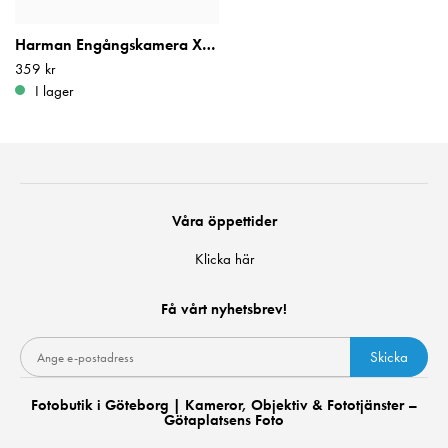
Harman Engångskamera XP2 27 Bilder
Pris
359 kr
:
359 kr
I lager
Våra öppettider
Klicka här
Få vårt nyhetsbrev!
Skicka
Fotobutik i Göteborg | Kameror, Objektiv & Fototjänster –
Götaplatsens Foto