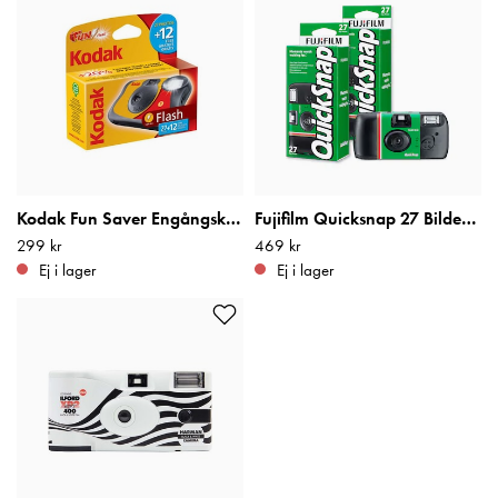
Kodak Fun Saver Engångskamera 27+12 bilder
Fujifilm Quicksnap 27 Bilder 2-Pack
Pris
299 kr
:
299 kr
Pris
469 kr
:
469 kr
Ej i lager
Ej i lager