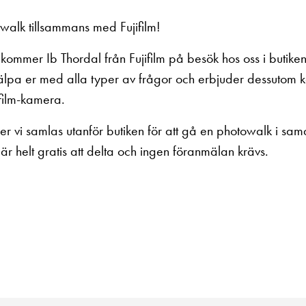
owalk tillsammans med Fujifilm!
ommer Ib Thordal från Fujifilm på besök hos oss i butike
 hjälpa er med alla typer av frågor och erbjuder dessutom 
film-kamera.
 vi samlas utanför butiken för att gå en photowalk i sam
r helt gratis att delta och ingen föranmälan krävs.