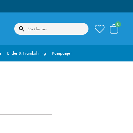
0
r
Bilder & Framkallning
Kampanjer