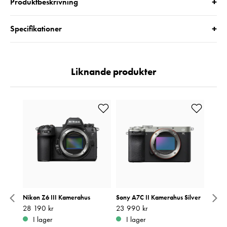
+
Produktbeskrivning
+
Specifikationer
Liknande produkter
Nikon Z6 III Kamerahus
Sony A7C II Kamerahus Silver
OM SY
Kame
Pris
28 190 kr
:
28 190 kr
Pris
23 990 kr
:
23 990 kr
4000
I lager
I lager
t.o.