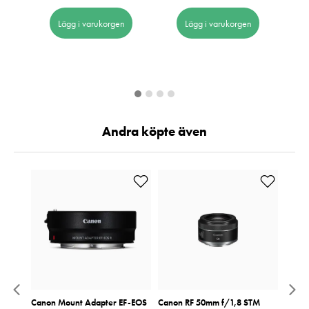
Pris
23 89
:
2
Lägg i varukorgen
Lägg i varukorgen
I 
Andra köpte även
HS-II
Canon Mount Adapter EF-EOS
Canon RF 50mm f/1,8 STM
Canon