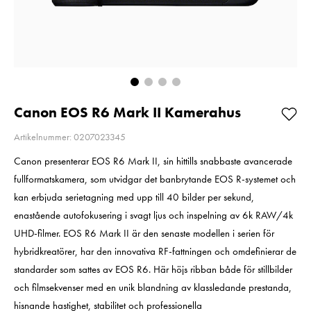
200MB/s UHS-I C10
2
V30 U3
Pris
2 220 kr
:
2 220 kr
Pris
699 kr
:
699 kr
I lager
I lager
Lägg i varuko
Lägg i varukorgen
Canon EOS R6 Mark II Kamerahus
Artikelnummer: 0207023345
Canon presenterar EOS R6 Mark II, sin hittills snabbaste avancerade
fullformatskamera, som utvidgar det banbrytande EOS R-systemet och
kan erbjuda serietagning med upp till 40 bilder per sekund,
enastående autofokusering i svagt ljus och inspelning av 6k RAW/4k
UHD-filmer. EOS R6 Mark II är den senaste modellen i serien för
hybridkreatörer, har den innovativa RF-fattningen och omdefinierar de
standarder som sattes av EOS R6. Här höjs ribban både för stillbilder
och filmsekvenser med en unik blandning av klassledande prestanda,
hisnande hastighet, stabilitet och professionella