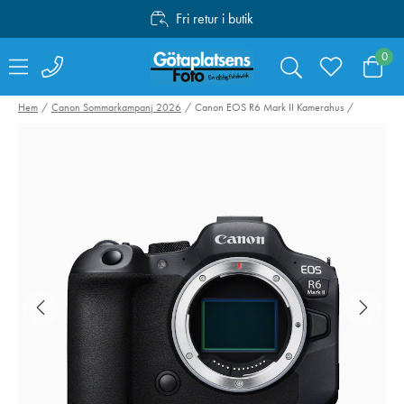
Fri retur i butik
Personlig service
0
Fri frakt över 1000:-
Hem
Canon Sommarkampanj 2026
Canon EOS R6 Mark II Kamerahus
Sandisk SDXC
Swarovski Vari
Extreme Pro 64GB
Phone Adapter