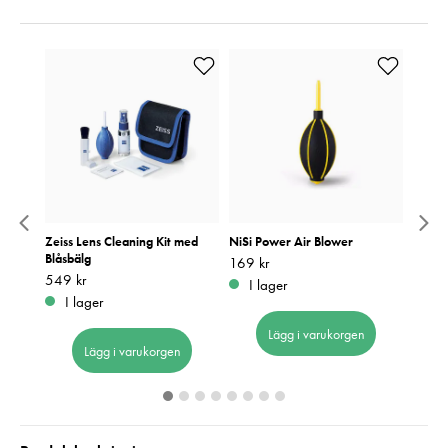
teri
Zeiss Lens Cleaning Kit med
NiSi Power Air Blower
Lexar
Blåsbälg
U3 V
Pris
169 kr
:
169 kr
Pris
549 kr
:
549 kr
Pris
2 190
:
2
I lager
I lager
I 
Lägg i varukorgen
Lägg i varukorgen