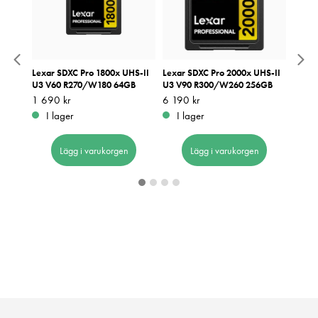
5,6-8
Lexar SDXC Pro 1800x UHS-II
Lexar SDXC Pro 2000x UHS-II
NiSi 
U3 V60 R270/W180 64GB
U3 V90 R300/W260 256GB
Pris
349 k
:
3
Pris
1 690 kr
:
1 690 kr
Pris
6 190 kr
:
6 190 kr
I 
I lager
I lager
Lägg i varukorgen
Lägg i varukorgen