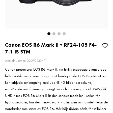
Så långt lagret
2
räcker!
Pris
2 220 kr
:
2 220 kr
I lager
Nuvarande pris
1 790 kr
:
1 790 kr
2 790 kr
Tidigare pris
:
2 790 kr
I lager
Lägg i varuko
Lägg i varukorgen
Canon EOS R6 Mark II + RF24-105 F4-
7.1 IS STM
Artikelnummer: 0207023347
Canon presenterar EOS R6 Mark II, sin hittills snabbaste avancerade
fullformatskamera, som utvidgar det banbrytande EOS R-systemet och
kan erbjuda serietagning med upp till 40 bilder per sekund,
enastående autofokusering i svagt ljus och inspelning av 6k RAW/4k
UHD-filmer. EOS R6 Mark II är den senaste modellen i serien för
hybridkreatörer, har den innovativa RF-fattningen och omdefinierar de
standarder som sattes av EOS R6. Här höjs ribban både för stillbilder