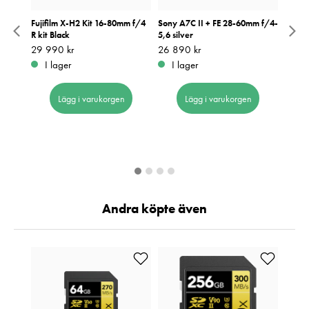
18-
Fujifilm X-H2 Kit 16-80mm f/4
Sony A7C II + FE 28-60mm f/4-
Canon
R kit Black
5,6 silver
105 F
Pris
29 990 kr
:
29 990 kr
Pris
26 890 kr
:
26 890 kr
Pris
36 9
:
3
I lager
I lager
I 
Lägg i varukorgen
Lägg i varukorgen
Andra köpte även