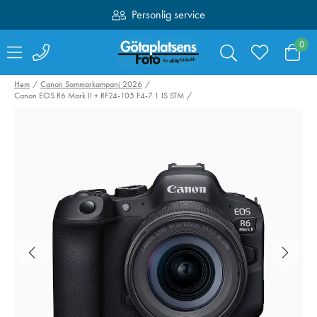
Personlig service
Fri frakt över 1000:-
0
Hem
Canon Sommarkampanj 2026
Canon EOS R6 Mark II + RF24-105 F4-7.1 IS STM
Valoi easy35
Swarovski Vari
Filmskanner
Phone Adapter