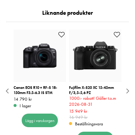
Liknande produkter
Canon EOS R10 + RF-S 18-
Fujifilm X-S20 XC 15-45mm
Panas
150mm F3.5-6.3 IS STM
F/3,5-5,6 PZ
20-60
1000:- rabatt! Gäller t.o.m
Kampa
Pris
14 790 kr
:
14 790 kr
2026-08-31
2026
I lager
Nuvarande pris
15 949 kr
:
Nuvar
21 34
15 949 kr
16 949 kr
Tidigare pris
:
21 34
24 59
Lägg i varukorgen
16 949 kr
24 59
Beställningsvara
I 