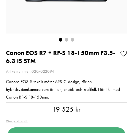
Balance
Aluminium svart
Fyndvara
Pris
720 kr
:
720 kr
Fyndvara!
I lager
Visningsexemp
Nuvarande pri
1 499 kr
Lägg i varukorgen
1 499 kr
1 990 kr
Tidig
pris
:
1 990 kr
I lager
Canon EOS R7 + RF-S 18-150mm F3.5-
Lägg i varuko
6.3 IS STM
Artikelnummer: 0207022094
Canons EOS R-teknik möter APS-C-design, för en
hybridsystemkamera som är liten, snabb och kraftfull. Här i kit med
Canon RF-S 18-150mm.
Pris
:
19 525 kr
19 525 kr
Visa prishistorik