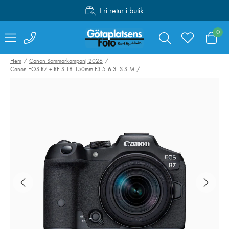
Fri retur i butik
Personlig service
0
Fri frakt över 1000:-
Hem
Canon Sommarkampanj 2026
Canon EOS R7 + RF-S 18-150mm F3.5-6.3 IS STM
Swarovski RB-S
Manfrotto Befr
Batteri till AT / ST
Advanced Twist