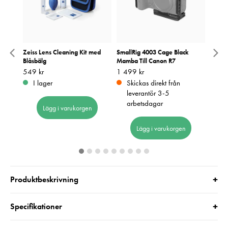
 UV
Zeiss Lens Cleaning Kit med
SmallRig 4003 Cage Black
Lexar
Blåsbälg
Mamba Till Canon R7
U3 V
Pris
549 kr
:
549 kr
Pris
1 499 kr
:
1 499 kr
Pris
1 690
:
1
I lager
Skickas direkt från
I 
leverantör 3-5
arbetsdagar
Lägg i varukorgen
Lägg i varukorgen
+
Produktbeskrivning
+
Specifikationer