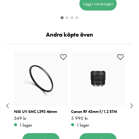
Lägg i varukorgen
Andra köpte även
F-EOS
NiSi UV SMC L395 46mm
Canon RF 45mm f/1,2 STM
Lexar
U3 V6
Pris
349 kr
:
349 kr
Pris
5 990 kr
:
5 990 kr
Pris
2 190
:
2
I lager
I lager
I 