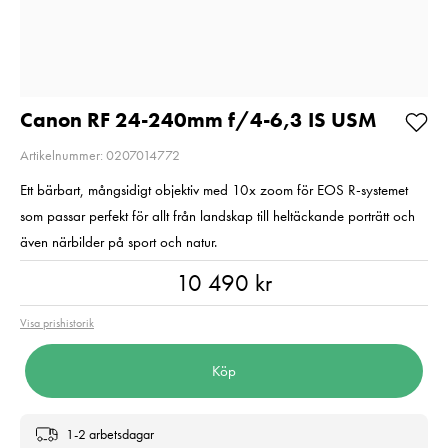
Balance
Pris
1 350 kr
:
1 350 kr
Pris
720 kr
:
720 kr
I lager
I lager
Lägg i varukorgen
Lägg i varuko
Canon RF 24-240mm f/4-6,3 IS USM
Artikelnummer: 0207014772
Ett bärbart, mångsidigt objektiv med 10x zoom för EOS R-systemet
som passar perfekt för allt från landskap till heltäckande porträtt och
även närbilder på sport och natur.
Pris
:
10 490 kr
10 490 kr
Visa prishistorik
Köp
1-2 arbetsdagar