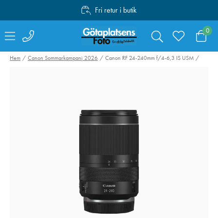
Fri retur i butik
Personlig service
0
Fri frakt över 1000:-
Hem
Canon Sommarkampanj 2026
Canon RF 24-240mm f/4-6,3 IS USM
Canon Mount
Swarovski RB-S
Adapter EF-EOS R
Batteri till AT /