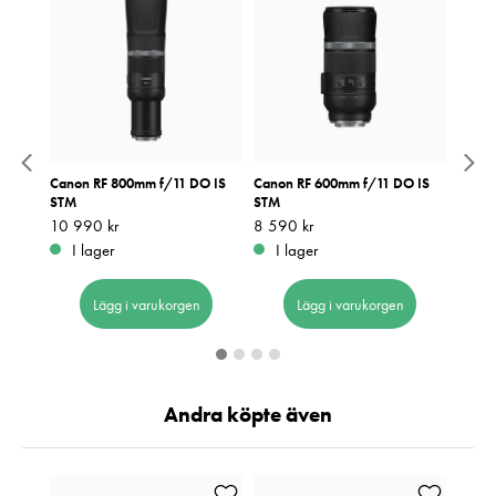
8 IS
Canon RF 800mm f/11 DO IS
Canon RF 600mm f/11 DO IS
Canon
STM
STM
IS US
Pris
10 990 kr
:
10 990 kr
Pris
8 590 kr
:
8 590 kr
Pris
7 390
:
7
I lager
I lager
I 
Lägg i varukorgen
Lägg i varukorgen
Andra köpte även