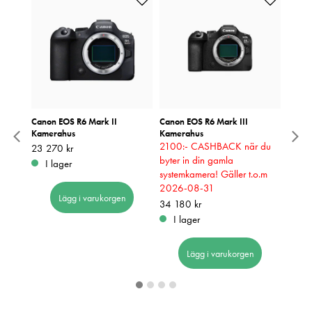
it
Canon EOS R6 Mark II
Canon EOS R6 Mark III
NiSi 
Kamerahus
Kamerahus
Pris
649 k
:
6
2100:- CASHBACK när du
Pris
23 270 kr
:
23 270 kr
I 
byter in din gamla
I lager
systemkamera! Gäller t.o.m
2026-08-31
Lägg i varukorgen
Pris
34 180 kr
:
34 180 kr
I lager
Lägg i varukorgen