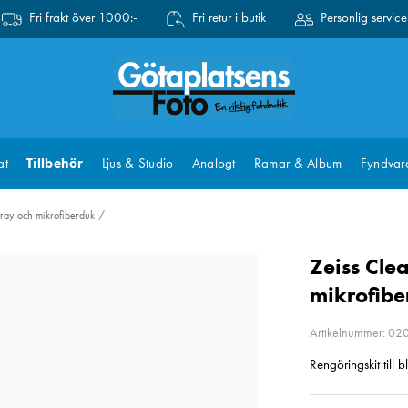
Fri frakt över 1000:-
Fri retur i butik
Personlig service
at
Tillbehör
Ljus & Studio
Analogt
Ramar & Album
Fyndvar
pray och mikrofiberduk
Zeiss Cle
mikrofibe
Artikelnummer: 0
Rengöringskit till 