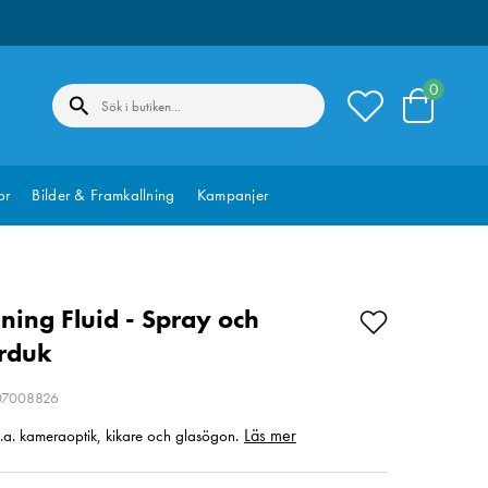
0
or
Bilder & Framkallning
Kampanjer
aning Fluid - Spray och
rduk
207008826
Läs mer
bl.a. kameraoptik, kikare och glasögon.