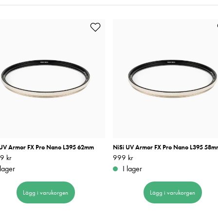
 UV Armor FX Pro Nano L395 62mm
NiSi UV Armor FX Pro Nano L395 58m
9 kr
1 149 kr
Pris
999 kr
:
999 kr
 lager
I lager
Lägg i varukorgen
Lägg i varukorgen