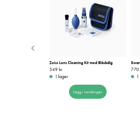
luft 400 ml.G-2044 Air
Zeiss Lens Cleaning Kit med Blåsbälg
Swar
Pris
549 kr
:
549 kr
Pris
770 
:
I lager
I
Lägg i varukorgen
 i varukorgen