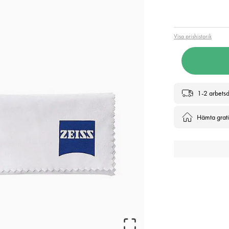
Pris
:
249
Visa prishistorik
1-2 arbets
Hämta gratis