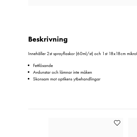
Beskrivning
Innehåller 2st sprayflaskor (60ml/st) och 1st 18x18cm mikro
Fettlösande
Avdunstar och lämnar inte mäken
Skonsam mot optikens ytbehandlingar