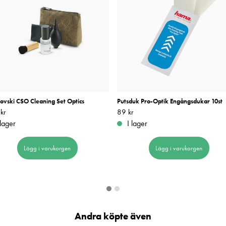
ovski CSO Cleaning Set Optics
Putsduk Pro-Optik Engångsdukar 10st
kr
770 kr
Pris
89 kr
:
89 kr
 lager
I lager
Lägg i varukorgen
Lägg i varukorgen
Andra köpte även