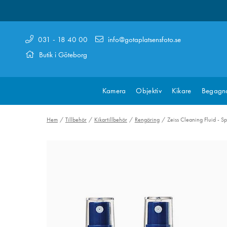
031 - 18 40 00
info@gotaplatsensfoto.se
Butik i Göteborg
Kamera
Objektiv
Kikare
Begagn
Hem
Tillbehör
Kikartillbehör
Rengöring
Zeiss Cleaning Fluid - S