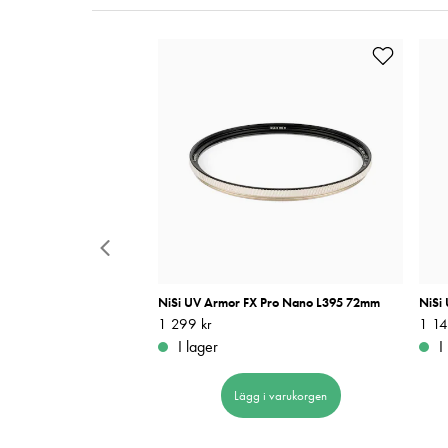
it Mellanformat
NiSi UV Armor FX Pro Nano L395 72mm
NiSi
Pris
1 299 kr
:
1 299 kr
Pris
1 14
:
I lager
I
 i varukorgen
Lägg i varukorgen