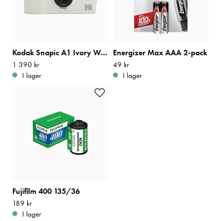
Kodak Snapic A1 Ivory White
Energizer Max AAA 2-pack
Pris
1 390 kr
:
1 390 kr
Pris
49 kr
:
49 kr
I lager
I lager
Fujifilm 400 135/36
Pris
189 kr
:
189 kr
I lager