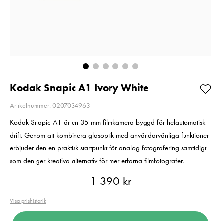
Så långt lagret
Pris
1 350 kr
:
1 350 kr
räcker!
I lager
Nuvarande pris
99 kr
:
99 kr
189 kr
Tidigare pris
:
Lägg i varuko
189 kr
I lager
Lägg i varukorgen
Kodak Snapic A1 Ivory White
Artikelnummer: 0207034963
Kodak Snapic A1 är en 35 mm filmkamera byggd för helautomatisk
drift. Genom att kombinera glasoptik med användarvänliga funktioner
erbjuder den en praktisk startpunkt för analog fotografering samtidigt
som den ger kreativa alternativ för mer erfarna filmfotografer.
Pris
:
1 390 kr
1 390 kr
Visa prishistorik