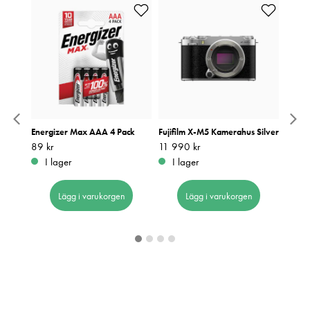
R WR
Energizer Max AAA 4 Pack
Fujifilm X-M5 Kamerahus Silver
Urth 
FD till
Pris
89 kr
:
89 kr
Pris
11 990 kr
:
11 990 kr
Pris
649 k
:
6
I lager
I lager
I 
Lägg i varukorgen
Lägg i varukorgen