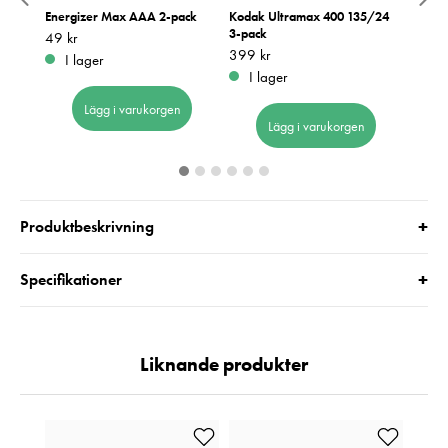
Energizer Max AAA 2-pack
Kodak Ultramax 400 135/24
Harma
3-pack
Pris
49 kr
:
49 kr
Pris
179 k
:
1
Pris
399 kr
:
399 kr
I lager
I 
I lager
Lägg i varukorgen
Lägg i varukorgen
+
Produktbeskrivning
+
Specifikationer
Liknande produkter