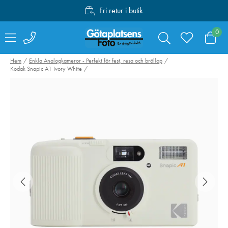
Fri retur i butik
Personlig service
0
Fri frakt över 1000:-
Hem
Enkla Analogkameror - Perfekt för fest, resa och bröllop
Kodak Snapic A1 Ivory White
Hähnel kabelset för
Canon Mount
Captur till Fujifilm
Adapter EF-EO