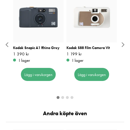
Kodak Snapic A1 Rhino Grey
Kodak S88 Film Camera Vit
Ilford
tra
Pris
1 390 kr
:
1 390 kr
Pris
1 199 kr
:
1 199 kr
Pris
799 k
:
7
I lager
I lager
I 
Lägg i varukorgen
Lägg i varukorgen
Andra köpte även