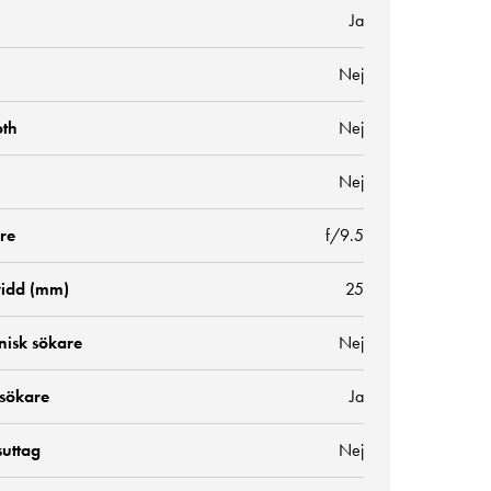
Ja
Nej
oth
Nej
Nej
re
f/9.5
idd (mm)
25
nisk sökare
Nej
 sökare
Ja
suttag
Nej