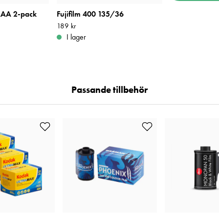
AAA 2-pack
Fujifilm 400 135/36
Pris
189 kr
:
189 kr
I lager
Passande tillbehör