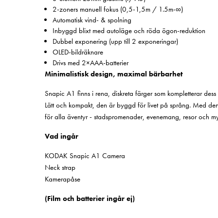
2-zoners manuell fokus (0,5-1,5m / 1.5m-∞)
Automatisk vind- & spolning
Inbyggd blixt med autoläge och röda ögon-reduktion
Dubbel exponering (upp till 2 exponeringar)
OLED-bildräknare
Drivs med 2×AAA-batterier
Minimalistisk design, maximal bärbarhet
Snapic A1 finns i rena, diskreta färger som kompletterar dess
Lätt och kompakt, den är byggd för livet på språng. Med d
för alla äventyr - stadspromenader, evenemang, resor och my
Vad ingår
KODAK Snapic A1 Camera
Neck strap
Kamerapåse
(Film och batterier ingår ej)