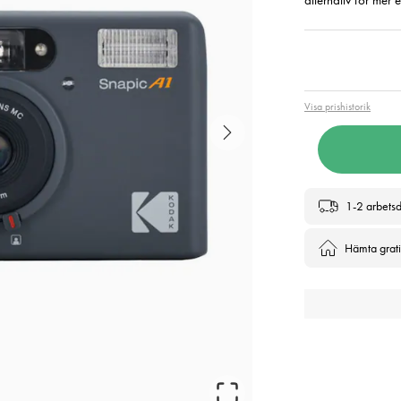
alternativ för mer 
Pris
:
1 3
Visa prishistorik
1-2 arbets
Hämta gratis