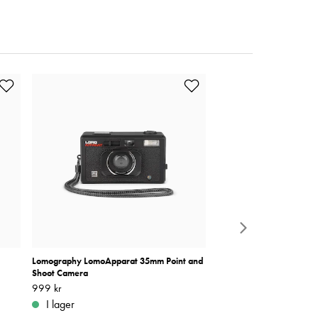
Lomography LomoApparat 35mm Point and
Agfaphoto Analog Kamer
Shoot Camera
Pris
439 kr
:
439 kr
Pris
999 kr
:
999 kr
I lager
I lager