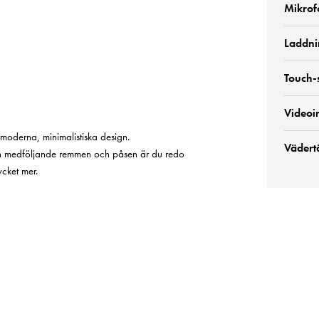
Mikrof
Laddni
Touch-
Videoi
 moderna, minimalistiska design.
Vädert
en medföljande remmen och påsen är du redo
cket mer.