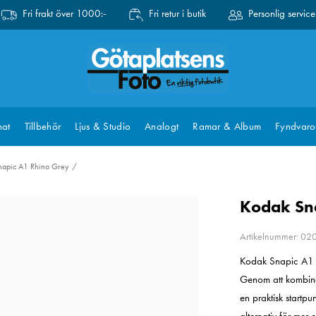
Fri frakt över 1000:-
Fri retur i butik
Personlig service
at
Tillbehör
Ljus & Studio
Analogt
Ramar & Album
Fyndvaro
napic A1 Rhino Grey
Kodak Sn
Artikelnummer: 0
Kodak Snapic A1 ä
Genom att kombine
en praktisk startp