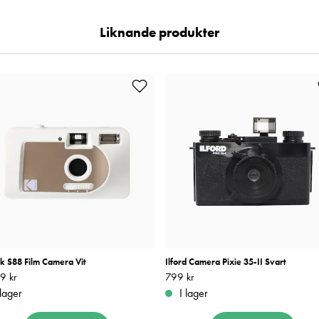
Liknande produkter
k S88 Film Camera Vit
Ilford Camera Pixie 35-II Svart
9 kr
1 199 kr
Pris
799 kr
:
799 kr
 lager
I lager