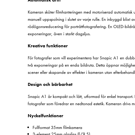
Automatisk drift
Kameran sköter filmhanteringen med motoriserad automatisk u
manuell uppspolning i slutet av varje rulle. En inbyggd blixt av
rödögonsreducering för porträttfotografering. En OLED-bildrä
exponeringar, även i starkt dagsljus.
Kreativa funktioner
För fotografer som vill experimentera har Snapic A1 en dubbe
två exponeringar på en enda bildruta. Detta öppnar möjlighe
scener eller skapande av effekter i kameran utan efterbehandl
Design och bärbarhet
Snapic A1 är kompakt och lätt, utformad för enkel transport. 
fotografer som föredrar en nedtonad estetik. Kameran drivs 
Nyckelfunktioner
Fullformat 35mm filmkamera
3-element 25mm glaslins (f/9.5)