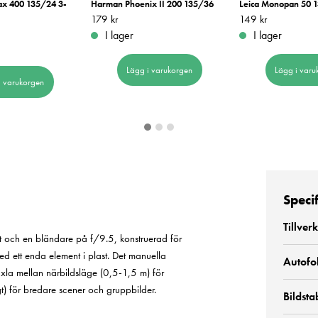
ax 400 135/24 3-
Harman Phoenix II 200 135/36
Leica Monopan 50 
Pris
179 kr
:
179 kr
Pris
149 kr
:
149 kr
I lager
I lager
Lägg i varukorgen
Lägg i varu
i varukorgen
Speci
Tillver
t och en bländare på f/9.5, konstruerad för
ed ett enda element i plast. Det manuella
Autofo
äxla mellan närbildsläge (0,5-1,5 m) för
gt) för bredare scener och gruppbilder.
Bildsta