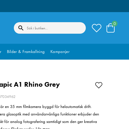
0
r
Bilder & Framkallning
Kampanjer
apic A1 Rhino Grey
207034962
r en 35 mm filmkamera byggd för helautomatisk drift.
ra glasoptik med användarvänliga funktioner erbjuder den
unkt för analog fotografering samtidigt som den ger kreativa
Läs mer