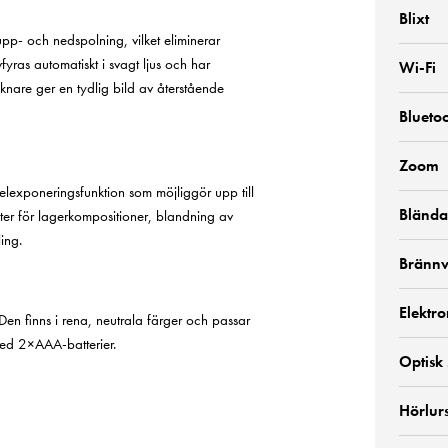
Blixt
pp- och nedspolning, vilket eliminerar
fyras automatiskt i svagt ljus och har
Wi-Fi
knare ger en tydlig bild av återstående
Blueto
Zoom
lexponeringsfunktion som möjliggör upp till
Blända
ter för lagerkompositioner, blandning av
ing.
Brännv
Elektro
Den finns i rena, neutrala färger och passar
med 2×AAA-batterier.
Optisk
Hörlur