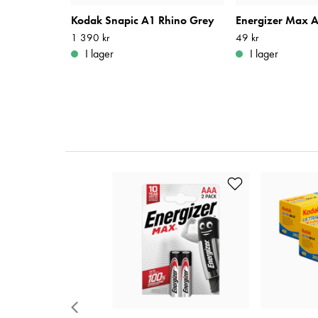
Kodak Snapic A1 Rhino Grey
Energizer Max 
Pris
1 390 kr
:
1 390 kr
Pris
49 kr
:
49 kr
I lager
I lager