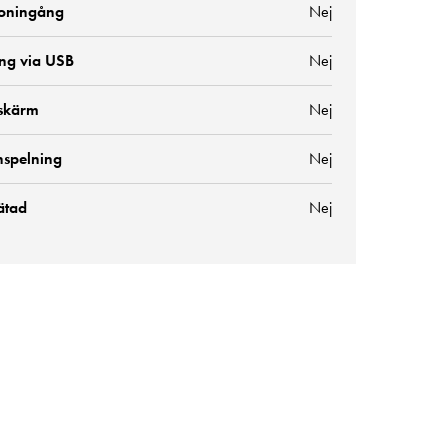
oningång
Nej
ng via USB
Nej
skärm
Nej
nspelning
Nej
ätad
Nej