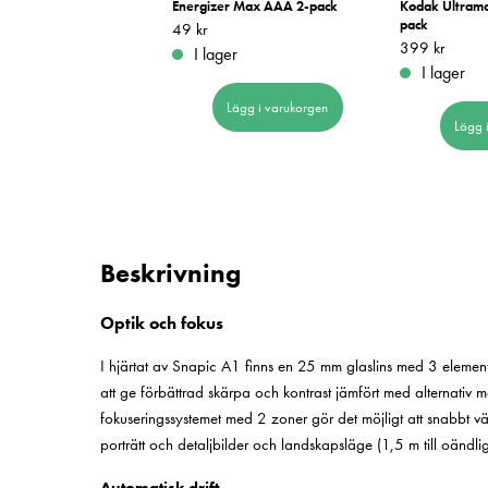
ltramax 400 135/24
Energizer Max AAA 2-pack
Kodak Ultram
pack
 kr
Pris
49 kr
:
49 kr
Pris
399 kr
:
399 kr
er
I lager
I lager
Lägg i varukorgen
Lägg i varukorgen
Lägg 
Beskrivning
Optik och fokus
I hjärtat av Snapic A1 finns en 25 mm glaslins med 3 elemen
att ge förbättrad skärpa och kontrast jämfört med alternativ m
fokuseringssystemet med 2 zoner gör det möjligt att snabbt v
porträtt och detaljbilder och landskapsläge (1,5 m till oändli