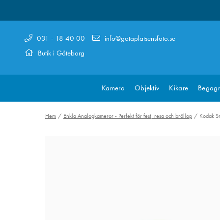
031 - 18 40 00
info@gotaplatsensfoto.se
Butik i Göteborg
Kamera
Objektiv
Kikare
Begagn
Hem
Enkla Analogkameror - Perfekt för fest, resa och bröllop
Kodak S