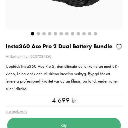
Så långt lagret
Pris
1 350 kr
:
1 350 kr
räcker!
I lager
Nuvarande pris
99 kr
:
99 kr
189 kr
Tidigare pris
:
Lägg i varuko
189 kr
I lager
Lägg i varukorgen
Insta360 Ace Pro 2 Dual Battery Bundle
Artikelnummer: 0207034150
Upptäck Insta360 Ace Pro 2, den ultimata actionkameran med 8K-
video, Leica-optik och AI-drivna kreativa verktyg. Byggd för att
leverera professionell kvalitet var du än filmar, på land, under vatten
eller i rörelse.
Pris
:
4 699 kr
4 699 kr
Visa prishistorik
Köp