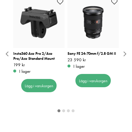
 + 14-
Insta360 Ace Pro 2/Ace
Sony FE 24-70mm f/2.8 GM II
Sony 
Pro/Ace Standard Mount
Pris
23 590 kr
:
23 590 kr
Pris
58 9
:
5
ller
Pris
199 kr
:
199 kr
I lager
I 
I lager
Lägg i varukorgen
Lägg i varukorgen