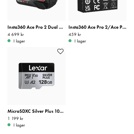
Insta360 Ace Pro 2 Dual Battery Bundle
Insta360 Ace Pro 2/Ace Pro/Ace Battery
Pris
4 699 kr
:
4 699 kr
Pris
459 kr
:
459 kr
I lager
I lager
MicroSDXC Silver Plus 1066x R205/W100 128GB
Pris
1 199 kr
:
1 199 kr
I lager