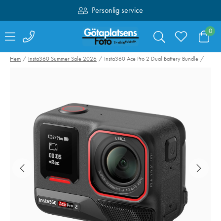
Personlig service
Fri frakt över 1000:-
0
Hem
Insta360 Summer Sale 2026
Insta360 Ace Pro 2 Dual Battery Bundle
Hähnel kabelset för
Canon Mount
Captur till Fujifilm
Adapter EF-EO