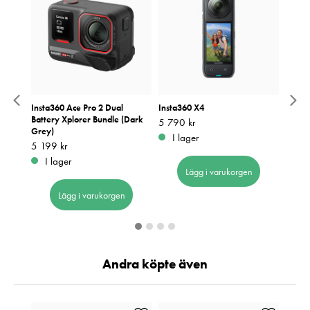
mera
Insta360 Ace Pro 2 Dual
Insta360 X4
Insta
Battery Xplorer Bundle (Dark
Bundl
Pris
5 790 kr
:
5 790 kr
Grey)
Pris
5 099
:
5
I lager
Pris
5 199 kr
:
5 199 kr
I 
I lager
Lägg i varukorgen
Lägg i varukorgen
Andra köpte även