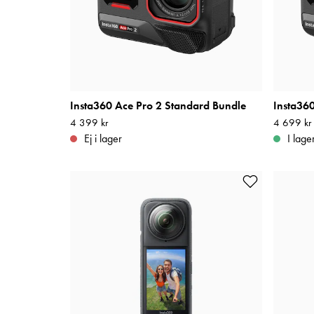
Insta360 Ace Pro 2 Standard Bundle
Insta360
Pris
4 399 kr
:
4 399 kr
Pris
4 699 kr
:
4 69
Ej i lager
I lage