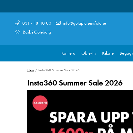
031 - 18 40 00
info@gotaplatsensfoto.se
Butik i Göteborg
Kamera
Objektiv
Kikare
Begagn
Hem
Insta360 Summer Sale 2026
Insta360 Summer Sale 2026