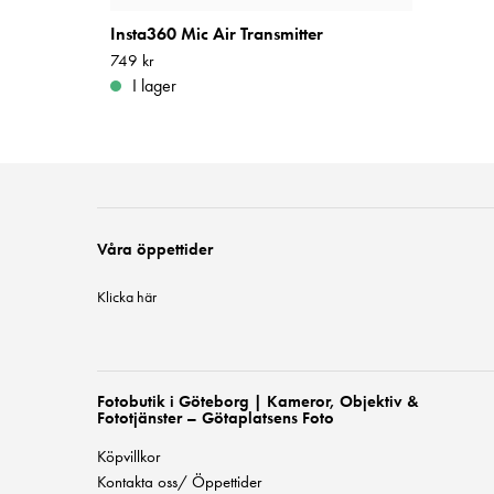
Insta360 Mic Air Transmitter
Pris
749 kr
:
749 kr
I lager
Våra öppettider
Klicka här
Fotobutik i Göteborg | Kameror, Objektiv &
Fototjänster – Götaplatsens Foto
Köpvillkor
Kontakta oss/ Öppettider