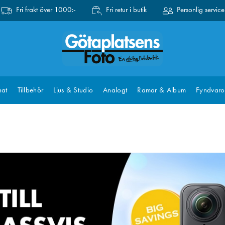
Fri frakt över 1000:-
Fri retur i butik
Personlig service
at
Tillbehör
Ljus & Studio
Analogt
Ramar & Album
Fyndvaro