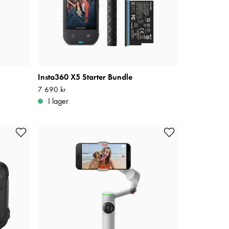
Insta360 X5 Starter Bundle
Pris
7 690 kr
:
7 690 kr
I lager