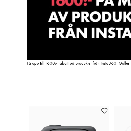
Få upp till 1600:- rabatt på produkter från Insta360! Gäll