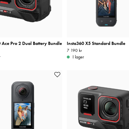
 Ace Pro 2 Dual Battery Bundle
Insta360 X5 Standard Bundle
9 kr
Pris
7 190 kr
:
7 190 kr
r
I lager