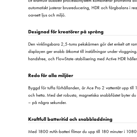
Ett kraftfullt dubbelt processorsystem kombinerar proffsnivå 
automatiskt justerar brusreducering, HDR och färgbalans i real
oavsett ljus och miljö.
Designad för kreatörer på språng
Den vinklingsbara 2,5-tums pekskärmen gör det enkelt att ra
displayen ger snabb åtkomst till inställningar under vloggning
handsfree, och FlowState-stabilisering med Active HDR håller 
Redo för alla miljöer
Byggd för tuffa förhållanden, är Ace Pro 2 vattentät upp till 
och hetta. Med det robusta, magnetiska snabbfästet byter du enk
– på några sekunder.
Kraftfull batteritid och snabbladdning
Med 1800 mAh-batteri filmar du upp till 180 minuter i 10