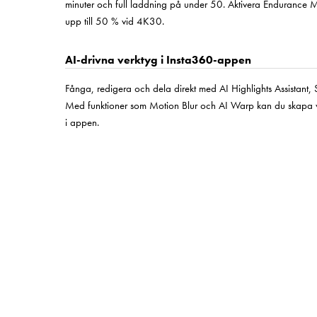
minuter och full laddning på under 50. Aktivera Endurance M
upp till 50 % vid 4K30.
AI-drivna verktyg i Insta360-appen
Fånga, redigera och dela direkt med AI Highlights Assistant, S
Med funktioner som Motion Blur och AI Warp kan du skapa visue
i appen.