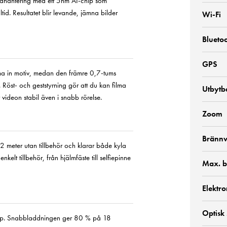
bildhantering med ett 5nm AI-chip som
tid. Resultatet blir levande, jämna bilder
Wi-Fi
Blueto
GPS
ma in motiv, medan den främre 0,7-tums
. Röst- och geststyrning gör att du kan filma
Utbytba
videon stabil även i snabb rörelse.
Zoom
Brännv
12 meter utan tillbehör och klarar både kyla
elt tillbehör, från hjälmfäste till selfiepinne
Max. b
Elektro
Optisk
80p. Snabbladdningen ger 80 % på 18