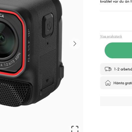
kvalitet var du än f
Pris
:
5 1
Visa prishistorik
1-2 arbets
Hämta gratis