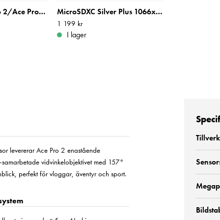
Insta360 Ace Pro 2/Ace Pro/Ace Battery
MicroSDXC Silver Plus 1066x R205/W100 128GB
Pris
1 199 kr
:
1 199 kr
I lager
Speci
Tillver
sor levererar Ace Pro 2 enastående
Sensor
ica-samarbetade vidvinkelobjektivet med 157°
nblick, perfekt för vloggar, äventyr och sport.
Megap
-system
Bildsta