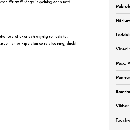
ode för att förlänga inspelningstiden med
Mikrof
Hörlur
Laddni
hot Lab-effekter och osynlig selfiesticka.
llt unika klipp utan extra utrustning, direkt
Videoi
Max. V
Minnes
Roterb
Vikbar
Touch-