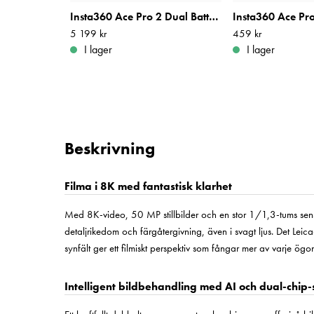
Insta360 Ace Pro 2 Dual Battery Xplorer Bundle (Dark Grey)
Pris
5 199 kr
:
5 199 kr
Pris
459 kr
:
459 kr
I lager
I lager
Beskrivning
Filma i 8K med fantastisk klarhet
Med 8K-video, 50 MP stillbilder och en stor 1/1,3-tums sen
detaljrikedom och färgåtergivning, även i svagt ljus. Det Le
synfält ger ett filmiskt perspektiv som fångar mer av varje ögo
Intelligent bildbehandling med AI och dual-chip