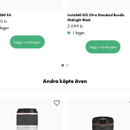
a360 X4
Insta360 GO Ultra Standard Bundle
Midnight Black
0 kr
5 790 kr
Pris
5 099 kr
:
5 099 kr
 lager
I lager
Lägg i varukorgen
Lägg i varukorgen
Andra köpte även