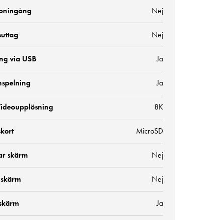
oningång
Nej
suttag
Nej
ng via USB
Ja
nspelning
Ja
ideoupplösning
8K
kort
MicroSD
ar skärm
Nej
 skärm
Nej
skärm
Ja