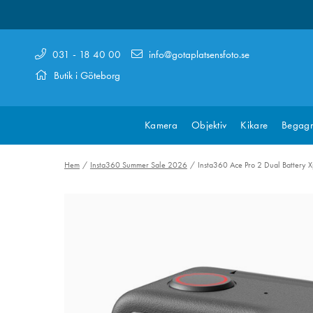
031 - 18 40 00
info@gotaplatsensfoto.se
Butik i Göteborg
Kamera
Objektiv
Kikare
Begagn
Hem
Insta360 Summer Sale 2026
Insta360 Ace Pro 2 Dual Battery 