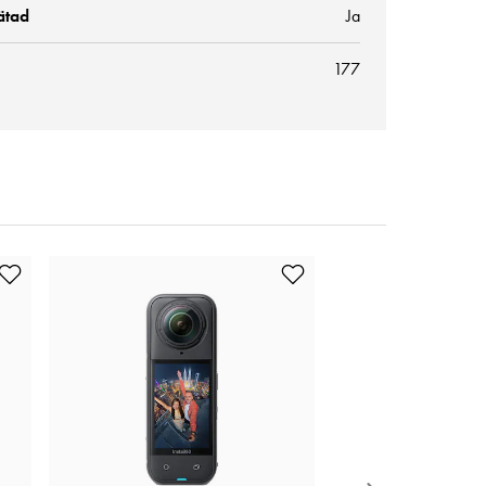
ätad
Ja
177