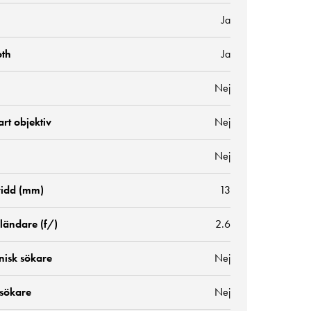
Ja
oth
Ja
Nej
rt objektiv
Nej
Nej
idd (mm)
13
ländare (f/)
2.6
nisk sökare
Nej
 sökare
Nej