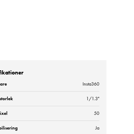
fikationer
kare
Insta360
storlek
1/1.3"
ixel
50
bilisering
Ja