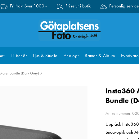
Fri frakt över 1000:-
Fri retur i butik
Personlig service
at
Tillbehör
Ljus & Studio
Analogt
Ramar & Album
Fyndvaro
Xplorer Bundle (Dark Grey)
Insta360 
Bundle (D
Artikelnummer: 0
Upptäck Insta360 
Leica-optik och AI-