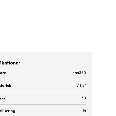
fikationer
kare
Insta360
storlek
1/1.3"
ixel
50
bilisering
Ja