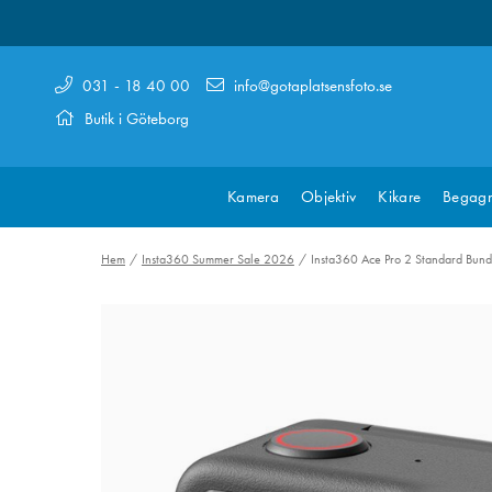
031 - 18 40 00
info@gotaplatsensfoto.se
Butik i Göteborg
Kamera
Objektiv
Kikare
Begagn
Hem
Insta360 Summer Sale 2026
Insta360 Ace Pro 2 Standard Bund