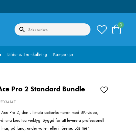
0
r
Bilder & Framkallning
Kampanjer
Ace Pro 2 Standard Bundle
207034147
Ace Pro 2, den ultimata actionkameran med 8K-video,
drivna kreativa verktyg. Byggd för att leverera professionell
Läs mer
ilmar, på land, under vatten eller i rörelse.