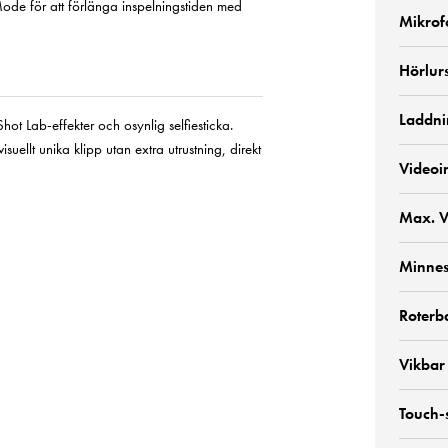
ode för att förlänga inspelningstiden med
Mikrof
Hörlur
Laddni
hot Lab-effekter och osynlig selfiesticka.
llt unika klipp utan extra utrustning, direkt
Videoi
Max. V
Minnes
Roterb
Vikbar
Touch-