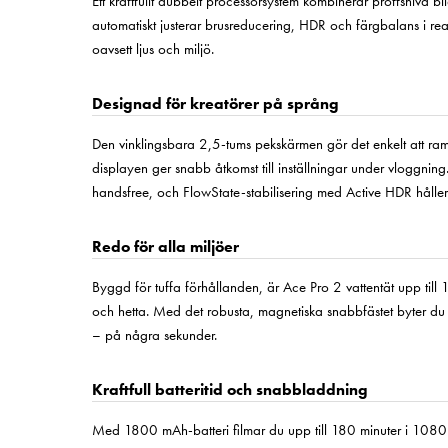
Ett kraftfullt dubbelt processorsystem kombinerar proffsnivå 
automatiskt justerar brusreducering, HDR och färgbalans i real
oavsett ljus och miljö.
Designad för kreatörer på språng
Den vinklingsbara 2,5-tums pekskärmen gör det enkelt att ra
displayen ger snabb åtkomst till inställningar under vloggning
handsfree, och FlowState-stabilisering med Active HDR håller 
Redo för alla miljöer
Byggd för tuffa förhållanden, är Ace Pro 2 vattentät upp till 
och hetta. Med det robusta, magnetiska snabbfästet byter du enk
– på några sekunder.
Kraftfull batteritid och snabbladdning
Med 1800 mAh-batteri filmar du upp till 180 minuter i 10