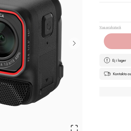
Pris
:
4 3
Visa prishistorik
Ej i lager
Kontakta os