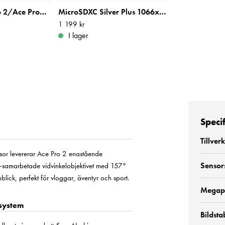
Insta360 Ace Pro 2/Ace Pro/Ace Battery
MicroSDXC Silver Plus 1066x R205/W100 128GB
Pris
1 199 kr
:
1 199 kr
I lager
Speci
Tillver
sor levererar Ace Pro 2 enastående
Sensor
ica-samarbetade vidvinkelobjektivet med 157°
nblick, perfekt för vloggar, äventyr och sport.
Megap
-system
Bildsta