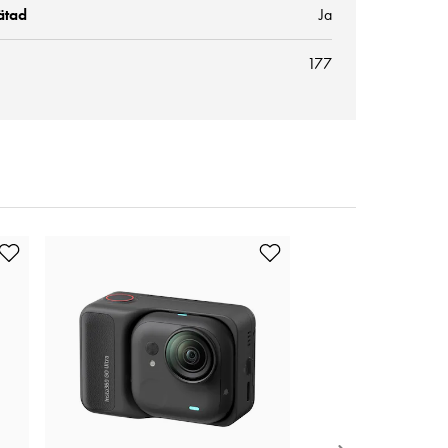
ätad
Ja
177