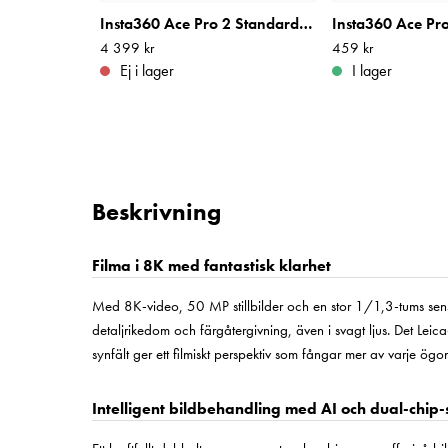
Insta360 Ace Pro 2 Standard Bundle
Pris
4 399 kr
:
4 399 kr
Pris
459 kr
:
459 kr
Ej i lager
I lager
Beskrivning
Filma i 8K med fantastisk klarhet
Med 8K-video, 50 MP stillbilder och en stor 1/1,3-tums sen
detaljrikedom och färgåtergivning, även i svagt ljus. Det Le
synfält ger ett filmiskt perspektiv som fångar mer av varje ögo
Intelligent bildbehandling med AI och dual-chip