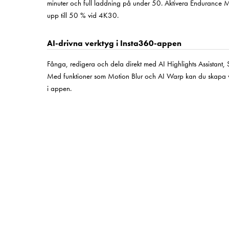
minuter och full laddning på under 50. Aktivera Endurance M
upp till 50 % vid 4K30.
AI-drivna verktyg i Insta360-appen
Fånga, redigera och dela direkt med AI Highlights Assistant, S
Med funktioner som Motion Blur och AI Warp kan du skapa visue
i appen.