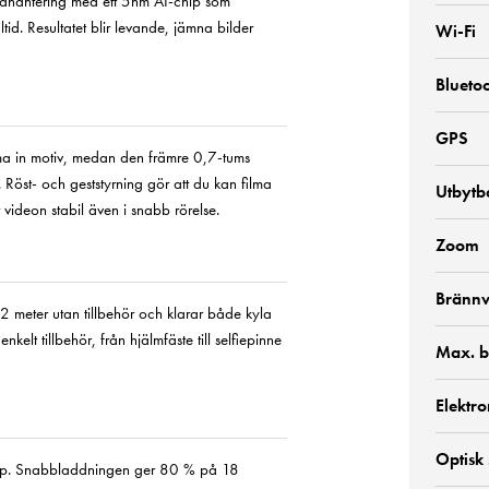
bildhantering med ett 5nm AI-chip som
tid. Resultatet blir levande, jämna bilder
Wi-Fi
Blueto
GPS
ma in motiv, medan den främre 0,7-tums
. Röst- och geststyrning gör att du kan filma
Utbytba
videon stabil även i snabb rörelse.
Zoom
Brännv
12 meter utan tillbehör och klarar både kyla
elt tillbehör, från hjälmfäste till selfiepinne
Max. b
Elektro
Optisk
80p. Snabbladdningen ger 80 % på 18