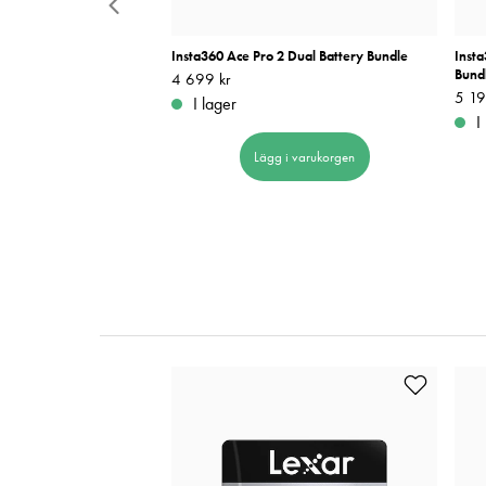
ard Bundle
Insta360 Ace Pro 2 Dual Battery Bundle
Insta
Bund
Pris
4 699 kr
:
4 699 kr
Pris
5 19
:
I lager
I
 i varukorgen
Lägg i varukorgen