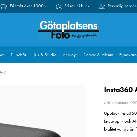
Fri frakt över 1000:-
Fri retur i butik
Personlig service
at
Tillbehör
Ljus & Studio
Analogt
Ramar & Album
Fyndvaro
le
Insta360 
Artikelnummer: 0
Upptäck Insta360 
Leica-optik och AI-
kvalitet var du än f