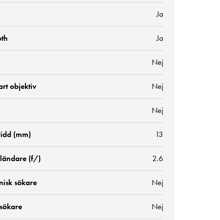
Ja
oth
Ja
Nej
rt objektiv
Nej
Nej
idd (mm)
13
ländare (f/)
2.6
nisk sökare
Nej
 sökare
Nej