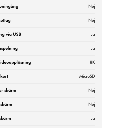
oningång
Nej
suttag
Nej
ng via USB
Ja
nspelning
Ja
ideoupplösning
8K
kort
MicroSD
ar skärm
Nej
 skärm
Nej
skärm
Ja