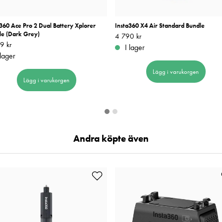
360 Ace Pro 2 Dual Battery Xplorer
Insta360 X4 Air Standard Bundle
le (Dark Grey)
Pris
4 790 kr
:
4 790 kr
9 kr
5 199 kr
I lager
 lager
Lägg i varukorgen
Lägg i varukorgen
Andra köpte även