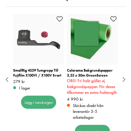
5"
SmallRig 4559 Tumgrepp Till
Colorama Bakgrundspapper
Tether
Fujifilm X100VI / X100V Svart
3,55 x 30m GreenScreen
Graph
OBS! Fri frakt gäller ej
Pris
279 kr
:
279 kr
Pris
1 469
:
1
bakgrundspapper. För dessa
I lager
I 
tillkommer en extra fraktavgift.
Pris
4 990 kr
:
4 990 kr
Lägg i varukorgen
Skickas direkt från
leverantör 3-5
arbetsdagar