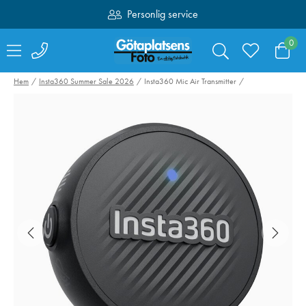
Personlig service
Fri frakt över 1000:-
0
Hem
Insta360 Summer Sale 2026
Insta360 Mic Air Transmitter
SEETEC ATEM156 4
Feelworld Moni
HDMI 15.6"
T7 Plus