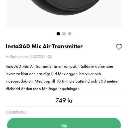
Videomonitor
Pris
1 799 kr
:
1 799 kr
Pris
5 899 kr
:
5 899 kr
Skickas dire
Skickas direkt
från levera
från leverantör
3-5
3-5
arbetsdaga
arbetsdagar
Lägg i varuko
Insta360 Mic Air Transmitter
Lägg i varukorgen
Artikelnummer: 0207034435
Insta360 Mic Air Transmitter är en kompakt trådlös mikrofon som
levererar klart och naturligt ljud för vloggar, intervjuer och
videoproduktion. Med upp till 10 timmars batteritid och 300 meters
räckvidd är den redo för långa inspelningar.
Pris
:
749 kr
749 kr
Visa prishistorik
Köp