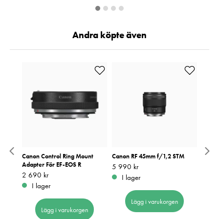
Andra köpte även
3
Canon Control Ring Mount
Canon RF 45mm f/1,2 STM
Lexar
0
Adapter För EF-EOS R
U3 V
Pris
5 990 kr
:
5 990 kr
Pris
2 690 kr
:
2 690 kr
Pris
1 690
:
1
I lager
I lager
I 
Lägg i varukorgen
Lägg i varukorgen