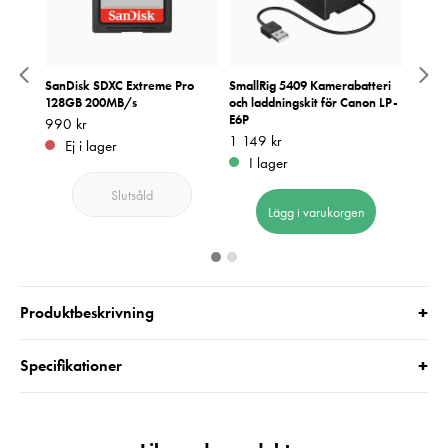
ro
SanDisk SDXC Extreme Pro
SmallRig 5409 Kamerabatteri
Canon
 V90
128GB 200MB/s
och laddningskit för Canon LP-
IS ST
E6P
Pris
990 kr
:
990 kr
Pris
4 190
:
4
Pris
1 149 kr
:
1 149 kr
Ej i lager
I 
I lager
Slutsåld
Lägg i varukorgen
+
Produktbeskrivning
+
Specifikationer