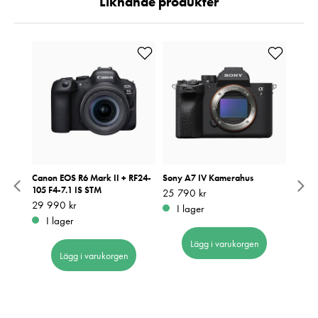
Liknande produkter
rahus
Canon EOS R6 Mark II + RF24-
Sony A7 IV Kamerahus
Canon
105 F4-7.1 IS STM
Kame
Pris
25 790 kr
:
25 790 kr
Pris
29 990 kr
:
29 990 kr
Pris
23 27
:
2
I lager
I lager
I 
Lägg i varukorgen
Lägg i varukorgen