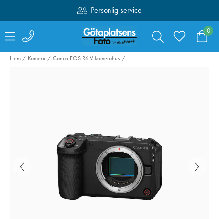
Personlig service
Fri frakt över 1000:-
0
Hem
Kamera
Canon EOS R6 V kamerahus
Canon Mount
Manfrotto Befr
Adapter EF-EOS R
Advanced Twist