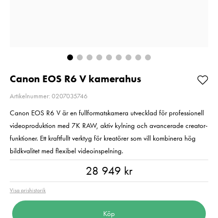
Aluminium svart
Pris
1 350 kr
:
1 350 kr
Fyndvara
I lager
Fyndvara!
Visningsexemp
Lägg i varukorgen
Nuvarande pri
1 499 kr
1 499 kr
1 990 kr
Tidig
pris
:
1 990 kr
I lager
Canon EOS R6 V kamerahus
Lägg i varuko
Artikelnummer: 0207035746
Canon EOS R6 V är en fullformatskamera utvecklad för professionell
videoproduktion med 7K RAW, aktiv kylning och avancerade creator-
funktioner. Ett kraftfullt verktyg för kreatörer som vill kombinera hög
bildkvalitet med flexibel videoinspelning.
Pris
:
28 949 kr
28 949 kr
Visa prishistorik
Köp