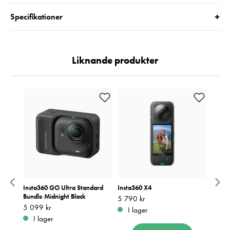
+
Specifikationer
Liknande produkter
ndle
Insta360 GO Ultra Standard
Insta360 X4
Insta
Bundle Midnight Black
Batte
Pris
5 790 kr
:
5 790 kr
Pris
5 099 kr
:
5 099 kr
Pris
4 699
:
4
I lager
I lager
I 