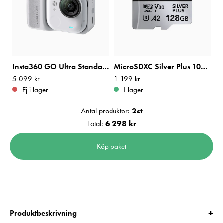
Insta360 GO Ultra Standard Bundle Arctic White
MicroSDXC Silver Plus 1066x R205/W100 128GB
Pris
5 099 kr
:
5 099 kr
Pris
1 199 kr
:
1 199 kr
Ej i lager
I lager
Antal produkter:
2
st
Total:
6 298 kr
Köp paket
+
Produktbeskrivning