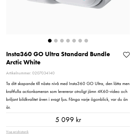
2
Så långt lagret
Pris
2 220 kr
:
2 220 kr
räcker!
I lager
Nuvarande pri
99 kr
99 kr
189 kr
Tidigare p
189 kr
I lager
Lägg i varukorgen
Lägg i varuko
Insta360 GO Ultra Standard Bundle
Arctic White
Artikelnummer: 0207034140
Ta ditt skapande till nästa nivå med Insta360 GO Ultra, den lätta men
kraftfulla actionkameran som levererar otroligt jämn 4K60-video och
briljant bildkvalitet även i svagt ljus. Fånga varje ögonblick, var du än
är.
Pris
:
5 099 kr
5 099 kr
Visa prishistorik