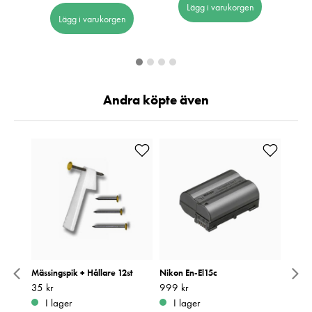
Lägg i varukorgen
Lägg i varukorgen
Andra köpte även
lver
Mässingspik + Hållare 12st
Nikon En-El15c
Korrek
F65/
Pris
35 kr
:
35 kr
Pris
999 kr
:
999 kr
Så lån
I lager
I lager