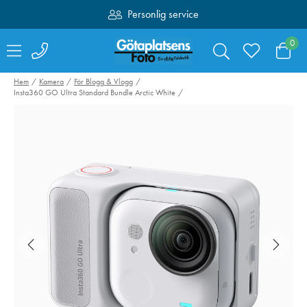
Personlig service
Fri frakt över 1000:-
0
Hem
Kamera
För Blogg & Vlogg
Insta360 GO Ultra Standard Bundle Arctic White
Swarovski Variable
Hähnel kabelset
Phone Adapter VPA
Captur till Fujifi