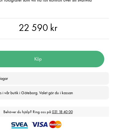
r fotografer som vill ha full kontroll över sitt svartvita
590 kr
22 590 kr
Köp
dagar
 i vår butik i Göteborg. Valet gör du i kassan
Behöver du hjälp? Ring oss på
031 18 40 00