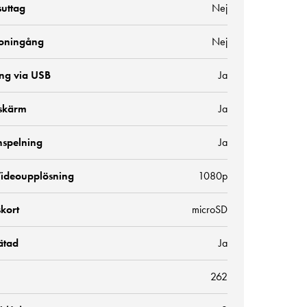
suttag
Nej
oningång
Nej
ng via USB
Ja
skärm
Ja
nspelning
Ja
ideoupplösning
1080p
kort
microSD
ätad
Ja
262