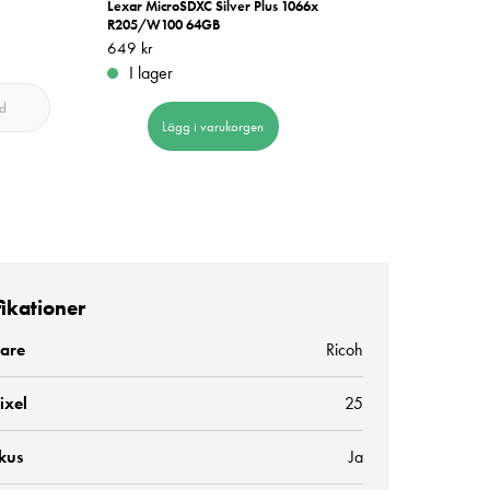
Lexar MicroSDXC Silver Plus 1066x
MicroSDXC Silver Plus 10
R205/W100 64GB
R205/W100 128GB
Pris
649 kr
:
649 kr
Pris
1 199 kr
:
1 199 kr
I lager
I lager
ld
Lägg i varukorgen
Lägg i varukorge
fikationer
kare
Ricoh
ixel
25
kus
Ja