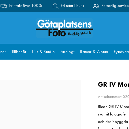
Fri frakt över 1000:-
Fri retur i butik
Personlig service
nat
Tillbehör
Ljus & Studio
Analogt
Ramar & Album
Fyndvar
GR IV Mo
Artikelnummer: 0
Ricoh GR IV Mono
svartvit fotograf
och det inbyggda rö