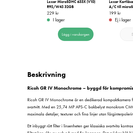
Tahoe CS 20 Svart
Lexar MicroSDHC 633X (V10)
Lexar Kortläsa
R95/W45 32GB
A/C till micro
 kr
Pris
229 kr
:
229 kr
Pris
199 kr
:
199 kr
er
I lager
Ej i lager
Lägg i varukorgen
Lägg i varukorgen
Beskrivning
Ricoh GR IV Monochrome – byggd för kompromissl
Ricoh GR IV Monochrome är en dedikerad kompaktkamera för 
svartvitt. Med en 25,74 MP APS-C bakbelyst monokrom CMOS-
maximala detaljer, texturer och fina linjer utan färginterpoleri
Ett inbyggt rött filter i linsenheten ger klassiska svartvita kontr