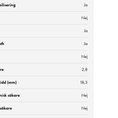
bilisering
Ja
Nej
Ja
oth
Ja
Nej
re
2,8
idd (mm)
18,3
nisk sökare
Nej
 sökare
Nej