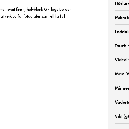
Hörlur
matt svart finish, halvblank GR-logotyp och
t verktyg för fotografer som vill ha full
Mikrof
Laddni
Touch-
Videoi
Max. V
Minnes
Vädert
Vikt (g)