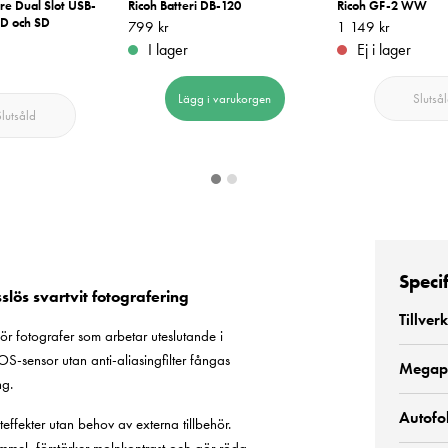
re Dual Slot USB-
Ricoh Batteri DB-120
Ricoh GF-2 WW
SD och SD
Pris
799 kr
:
799 kr
Pris
1 149 kr
:
1 149 kr
I lager
Ej i lager
Lägg i varukorgen
Slutså
Slutsåld
Speci
ös svartvit fotografering
Tillver
fotografer som arbetar uteslutande i
sensor utan anti-aliasingfilter fångas
Megap
ng.
Autofo
asteffekter utan behov av externa tillbehör.