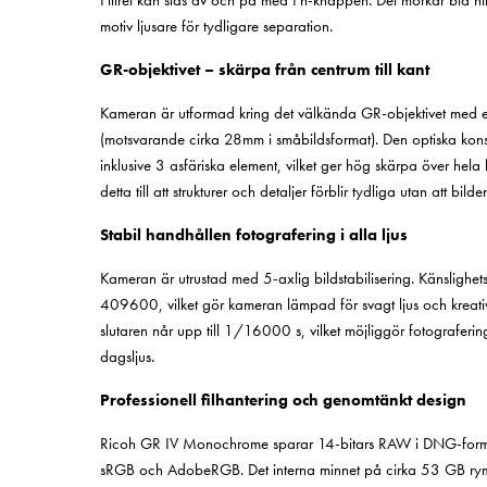
Filtret kan slås av och på med Fn-knappen. Det mörkar blå hi
motiv ljusare för tydligare separation.
GR-objektivet – skärpa från centrum till kant
Kameran är utformad kring det välkända GR-objektivet med
(motsvarande cirka 28mm i småbildsformat). Den optiska konst
inklusive 3 asfäriska element, vilket ger hög skärpa över hela
detta till att strukturer och detaljer förblir tydliga utan att bilde
Stabil handhållen fotografering i alla ljus
Kameran är utrustad med 5-axlig bildstabilisering. Känslighet
409600, vilket gör kameran lämpad för svagt ljus och kreati
slutaren når upp till 1/16000 s, vilket möjliggör fotograferi
dagsljus.
Professionell filhantering och genomtänkt design
Ricoh GR IV Monochrome sparar 14-bitars RAW i DNG-form
sRGB och AdobeRGB. Det interna minnet på cirka 53 GB ry