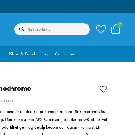
0
or
Bilder & Framkallning
Kampanjer
nochrome
207034916
chrome är en dedikerad kompaktkamera för kompromisslös
ering. Den monokroma APS-C-sensorn, det skarpa GR-objektivet
da filtret ger hög detaljrikedom och klassisk kontrast. Ett