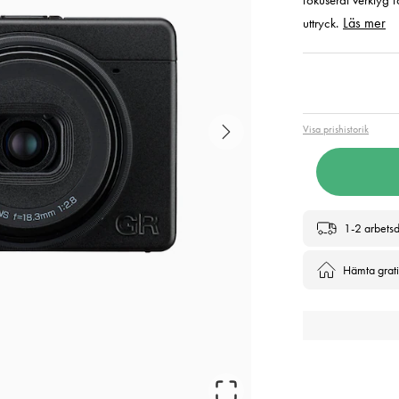
fokuserat verktyg fö
Läs mer
uttryck.
Pris
:
22 
Visa prishistorik
1-2 arbets
Hämta gratis