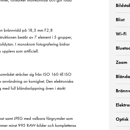
mmel, förstärker molnkontrast och gör röda
Bildsta
Blixt
 en brännvidd på 18,3 mm F2,8
Wi-Fi
ruktionen består av 7 element i 5 grupper,
 bildytan. I monokrom fotografering bidrar
Blueto
n upplevs som artificiell.
Zoom
sområdet sträcker sig från ISO 160 till ISO
Blända
v användning av kornighet. Den elektroniska
ng med full bländaröppning även i starkt
Brännv
Elektro
at samt JPEG med valbara färgrymder som
Optisk
mmer minst 995 RAW-bilder och kompletteras