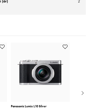
 (år)
2
Panasonic Lumix L10 Silver
Panasonic Lumix L10 Svar