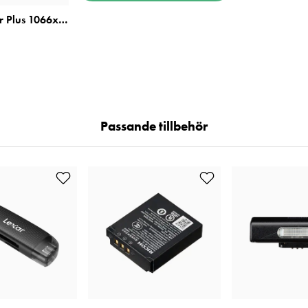
MicroSDXC Silver Plus 1066x R205/W100 128GB
Passande tillbehör