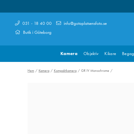
031 - 18 40 00
info@gotaplatsensfoto.se
Butik i Göteborg
Kamera
Objektiv
Kikare
Begag
Hem
Kamera
Kompaktkamera
GR IV Monochrome