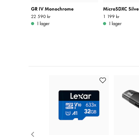
GR IV Monochrome
Pris
22 590 kr
:
22 590 kr
Pris
1 199 kr
:
1 199 kr
I lager
I lager