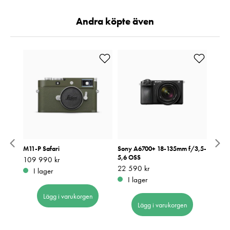
Andra köpte även
Till
M11-P Safari
Sony A6700+ 18-135mm f/3,5-
Fujifi
5,6 OSS
Pink
Pris
109 990 kr
:
109 990 kr
Pris
22 590 kr
:
22 590 kr
Pris
1 090
:
1
I lager
I lager
I 
Lägg i varukorgen
Lägg i varukorgen