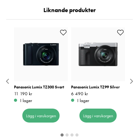
Liknande produkter
rt
Panasonic Lumix TZ300 Svart
Panasonic Lumix TZ99 Silver
Panas
Pris
11 190 kr
:
11 190 kr
Pris
6 490 kr
:
6 490 kr
Pris
6 490
:
6
I lager
I lager
I 
Lägg i varukorgen
Lägg i varukorgen