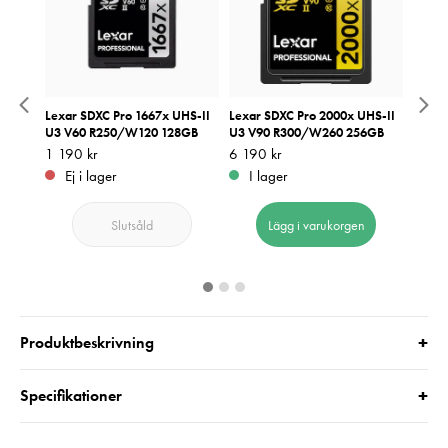
2
Lexar SDXC Pro 1667x UHS-II
Lexar SDXC Pro 2000x UHS-II
Think
B
U3 V60 R250/W120 128GB
U3 V90 R300/W260 256GB
V2 Co
Pris
1 190 kr
:
1 190 kr
Pris
6 190 kr
:
6 190 kr
Pris
799 k
:
7
Ej i lager
I lager
I 
Slutsåld
Lägg i varukorgen
+
Produktbeskrivning
+
Specifikationer