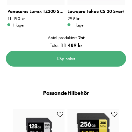
Panasonic Lumix TZ300 Silver
Lowepro Tahoe CS 20 Svart
Pris
11 190 kr
:
11 190 kr
Pris
299 kr
:
299 kr
I lager
I lager
Antal produkter:
2
st
Total:
11 489 kr
Köp paket
Passande tillbehör