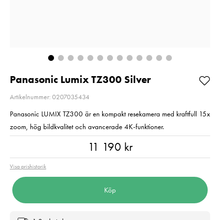
- Svart
Pris
649 kr
:
649 kr
Pris
1 699 kr
:
1 699 kr
I lager
I lager
Lägg i varuko
Lägg i varukorgen
Panasonic Lumix TZ300 Silver
Artikelnummer: 0207035434
Panasonic LUMIX TZ300 är en kompakt resekamera med kraftfull 15x
zoom, hög bildkvalitet och avancerade 4K-funktioner.
Pris
:
11 190 kr
11 190 kr
Visa prishistorik
Köp