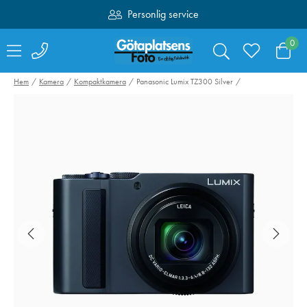
Personlig service
Fri frakt över 1000:-
0
Hem
Kamera
Kompaktkamera
Panasonic Lumix TZ300 Silver
Think Tank
Remmen Nº1
Retrospective 4 V2.0
Adjustable Cog