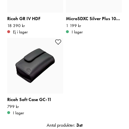
Ricoh GR IV HDF
MicroSDXC Silver Plus 1066x R205/W100 128GB
Pris
18 390 kr
:
18 390 kr
Pris
1 199 kr
:
1 199 kr
Ej i lager
I lager
Ricoh Soft Case GC-11
Pris
799 kr
:
799 kr
I lager
Antal produkter:
3
st