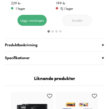
Pris
229 kr
:
229 kr
Pris
199 kr
:
199 kr
I 
I lager
Ej i lager
Lägg i varukorgen
Slutsåld
+
Produktbeskrivning
+
Specifikationer
Liknande produkter