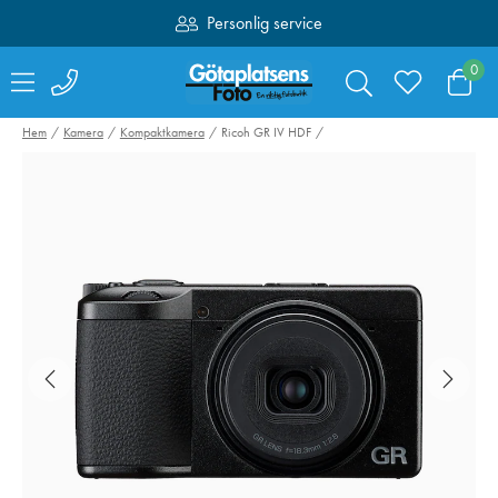
Personlig service
Fri frakt över 1000:-
0
Hem
Kamera
Kompaktkamera
Ricoh GR IV HDF
NiSi Jetmag Pro
SmallRig 5489
Motljusskydd & UV-
Camera Batter