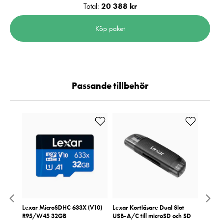
Total:
20 388 kr
Köp paket
Passande tillbehör
art
Lexar MicroSDHC 633X (V10)
Lexar Kortläsare Dual Slot
Ricoh 
R95/W45 32GB
USB-A/C till microSD och SD
Pris
799 k
:
7