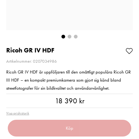
filter för Fujifilm
Charger For NP
X100-serien Svart
FZ100
Pris
1 249 kr
:
1 249 kr
Pris
379 kr
:
379 kr
I lager
I lager
Lägg i varukorgen
Lägg i varuko
Ricoh GR IV HDF
Artikelnummer: 0207034986
Ricoh GR IV HDF är uppföljaren till den omåttligt populära Ricoh GR
III HDF – en kompakt premiumkamera som gjort sig känd bland
streetfotografer för sin bildkvalitet och användarvänlighet.
Pris
:
18 390 kr
18 390 kr
Visa prishistorik
Köp