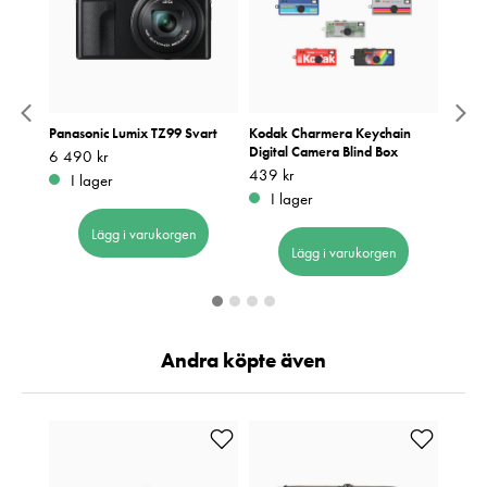
vart
Panasonic Lumix TZ99 Svart
Kodak Charmera Keychain
Panas
Digital Camera Blind Box
Pris
6 490 kr
:
6 490 kr
Pris
11 19
:
1
Pris
439 kr
:
439 kr
I lager
I 
I lager
Lägg i varukorgen
Lägg i varukorgen
Andra köpte även