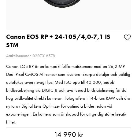
Glasögon
Så långt lagret
Pris
29 kr
:
29 kr
räcker!
I lager
Nuvarande pri
1 790 kr
1 790 kr
2 790 kr
Tidiga
2 790 kr
I lager
Lägg i varukorgen
Canon EOS RP + 24-105/4,0-7,1 IS
STM
Lägg i varuko
Artikelnummer: 0207016578
Canon EOS RP är en kompakt fullformatskamera med en 26,2 MP
Dual Pixel CMOS AF-sensor som levererar skarpa detaljer och pålitlig
autofokus även i svagt ljus. Med ISO upp till 40 000, snabb
bildbearbetning via DIGIC 8 och avancerad bildstabilisering får du
hög bildkvalitet direkt i kameran. Fotografera i 14-bitars RAW och dra
nytta av Digital Lens Optimizer för optimala bilder redan vid
exponeringen. En kamera som är skapad för att ge dig större kreativ
frihet.
Pris
:
14 990 kr
14 990 kr