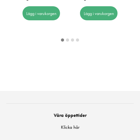
I 
Lägg i varukorgen
Lägg i varukorgen
Våra öppettider
Klicka här