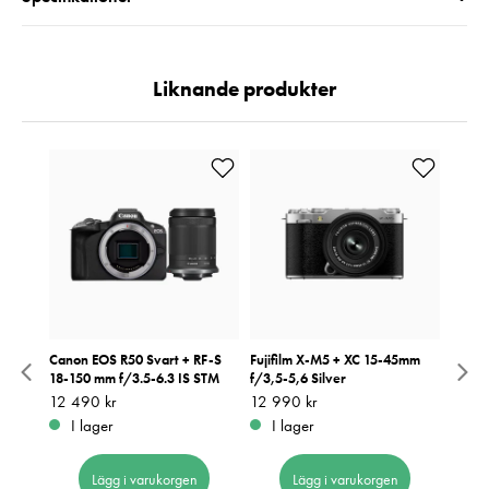
Liknande produkter
ahus
Canon EOS R50 Svart + RF-S
Fujifilm X-M5 + XC 15-45mm
Canon
18-150 mm f/3.5-6.3 IS STM
f/3,5-5,6 Silver
45mm 
/2,0
Pris
12 490 kr
:
12 490 kr
Pris
12 990 kr
:
12 990 kr
Pris
11 59
:
1
 t.o.m
I lager
I lager
Be
Lägg i varukorgen
Lägg i varukorgen