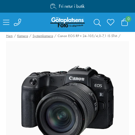
Fri retur i butik
Personlig service
0
Fri frakt över 1000:-
Hem
Kamera
Systemkamera
Canon EOS RP + 24-105/4,0-7,1 IS STM
Focus Sports Optics
Valoi easy35
Solförmörkelse
Filmskanner