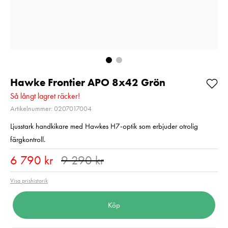
Balance
Pris
1 350 kr
:
1 350 kr
Pris
720 kr
:
720 kr
I lager
I lager
Lägg i varukorgen
Lägg i varuko
Hawke Frontier APO 8x42 Grön
Så långt lagret räcker!
Artikelnummer: 0207017004
Ljusstark handkikare med Hawkes H7-optik som erbjuder otrolig
färgkontroll.
Nuvarande pris
:
6 790 kr
Tidigare pris
:
6 790 kr
9 290 kr
9 290 kr
Visa prishistorik
Köp