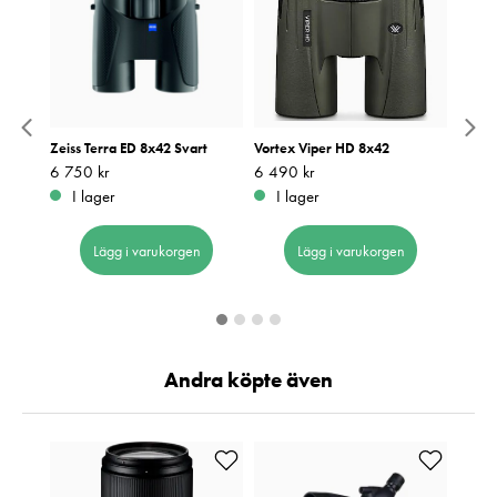
Zeiss Terra ED 8x42 Svart
Vortex Viper HD 8x42
Kowa 
Pris
6 750 kr
:
6 750 kr
Pris
6 490 kr
:
6 490 kr
Pris
5 990
:
5
I lager
I lager
I 
Lägg i varukorgen
Lägg i varukorgen
Andra köpte även