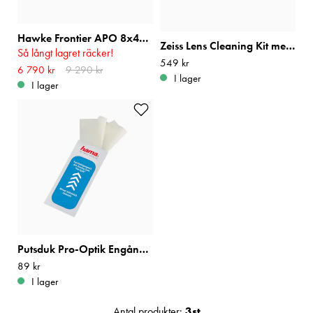
Hawke Frontier APO 8x42 Grön
Zeiss Lens Cleaning Kit med Blåsbälg
Så långt lagret räcker!
Pris
549 kr
:
549 kr
Nuvarande pris
6 790 kr
9 290 kr
:
6 790 kr
Tidigare
I lager
pris
:
9 290 kr
I lager
Putsduk Pro-Optik Engångsdukar 10st
Pris
89 kr
:
89 kr
I lager
Antal produkter:
3
st