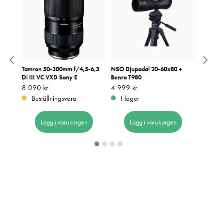
 HD
Tamron 50-300mm f/4,5-6,3
NSO Djupadal 20-60x80 +
Focus
Di III VC VXD Sony E
Benro T980
WP + 
Pris
8 090 kr
:
8 090 kr
Pris
4 999 kr
:
4 999 kr
Pris
4 790
:
4
Beställningsvara
I lager
I 
Lägg i varukorgen
Lägg i varukorgen