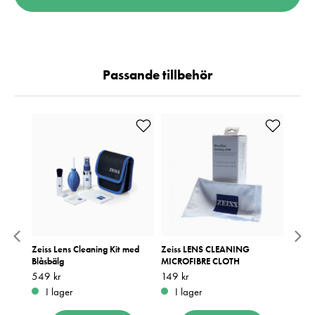
Passande tillbehör
Zeiss Lens Cleaning Kit med
Zeiss LENS CLEANING
Zeiss 
Blåsbälg
MICROFIBRE CLOTH
och m
Pris
549 kr
:
549 kr
Pris
149 kr
:
149 kr
Pris
249 k
:
2
I lager
I lager
I 