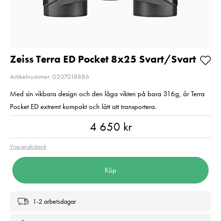
Balance
Pris
1 350 kr
:
1 350 kr
Pris
720 kr
:
720 kr
I lager
I lager
Lägg i varukorgen
Lägg i varuko
Zeiss Terra ED Pocket 8x25 Svart/Svart
Artikelnummer: 0207018886
Med sin vikbara design och den låga vikten på bara 316g, är Terra
Pocket ED extremt kompakt och lätt att transportera.
Pris
:
4 650 kr
4 650 kr
Visa prishistorik
Köp
1-2 arbetsdagar