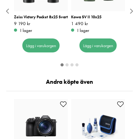
x25
Zeiss Victory Pocket 8x25 Svart
Kowa SV II 10x25
Zeiss 
Svart
Pris
9 190 kr
:
9 190 kr
Pris
1 490 kr
:
1 490 kr
Pris
9 750
:
9
I lager
I lager
I 
Lägg i varukorgen
Lägg i varukorgen
Andra köpte även