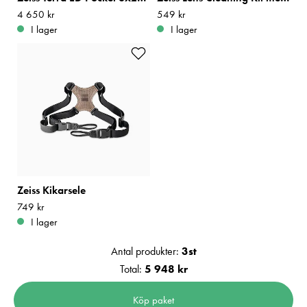
Pris
4 650 kr
:
4 650 kr
Pris
549 kr
:
549 kr
I lager
I lager
Zeiss Kikarsele
Pris
749 kr
:
749 kr
I lager
Antal produkter:
3
st
Total:
5 948 kr
Köp paket