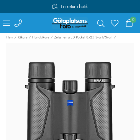
Fri retur i butik
Personlig service
0
Fri frakt över 1000:-
Hem
Kikare
Handkikare
Zeiss Terra ED Pocket 8x25 Svart/Svart
Canon Mount
Swarovski RB-S
Adapter EF-EOS R
Batteri till AT /