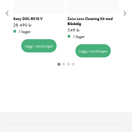
ande
Sony DSC-RX10 V
Zeiss Lens Cleaning Kit med
Kodak
Blåsbälg
Pris
28 490 kr
:
28 490 kr
Pris
139 k
:
1
Pris
549 kr
:
549 kr
I lager
I 
I lager
Lägg i varukorgen
Lägg i varukorgen