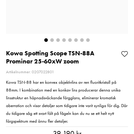
PL 77mm
Pris
599 kr
:
599 kr
Pris
1 449 kr
:
1 449 kr
I lager
I lager
Lägg i varukorgen
Lägg i varuko
Kowa Spotting Scope TSN-88A
Prominar 25-60xW zoom
Artikelnummer: 0207022801
Kowa TSN-88 har en konvex objektivlins av ren fluoritkristall på
88mm. I kombination med en konkav lins producerar denna unika
linsstruktur en häpnadsväckande färgglans, eliminerar kromatisk
aberration och visar detaljer som tidigare inte varit synliga för dig. Där
du tidigare såg ett svart fält på fågeln kan du nu se ett helt nytt
färgspektrum med ännu fler detaljer.
Pris
:
39 190 kr
39 190 kr