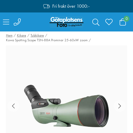
Fri frakt över 1000:-
0
Hem
Kikare
Tubkikare
Kowa Spotting Scope TSN-88A Prominar 25-60xW zoom
Canon Trådutlösare
PolarPro Shorts
RS-80N3
Everyday Mist 