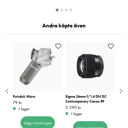
Andra köpte även
80N3
Putsduk Micro
Sigma 56mm f/1.4 DN DC
Sirui
Contemporary Canon RF
Plate
Pris
79 kr
:
79 kr
Pris
5 590 kr
:
5 590 kr
Pris
379 k
:
3
I lager
I lager
I 
Lägg i varukorgen
Lägg i varukorgen