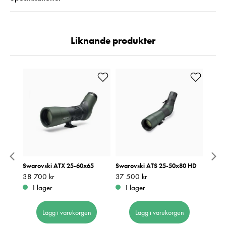
Liknande produkter
 22-
Swarovski ATX 25-60x65
Swarovski ATS 25-50x80 HD
Swaro
Pris
38 700 kr
:
38 700 kr
Pris
37 500 kr
:
37 500 kr
Pris
46 5
:
4
I lager
I lager
I 
Lägg i varukorgen
Lägg i varukorgen