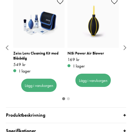
er
Zeiss Lens Cleaning Kit med
NiSi Power Air Blower
Swaro
Blåsbälg
Optics
Pris
169 kr
:
169 kr
Pris
549 kr
:
549 kr
Pris
770 k
:
7
I lager
I lager
I 
Lägg i varukorgen
Lägg i varukorgen
+
Produktbeskrivning
+
Specifikationer