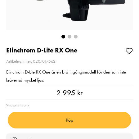
Balance
Aluminium svart
Fyndvara
Pris
720 kr
:
720 kr
Fyndvara!
I lager
Visningsexemp
Nuvarande pri
1 499 kr
Lägg i varukorgen
1 499 kr
1 990 kr
Tidig
pris
:
1 990 kr
I lager
Elinchrom D-Lite RX One
Lägg i varuko
Artikelnummer: 0207017562
Elinchrom D-Lite RX One är en bra ingångsmodell för den som inte
kräver så mycket ljus.
Pris
:
2 995 kr
2 995 kr
Visa prishistorik
Köp