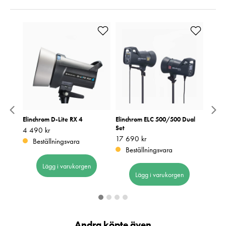
Kit
Elinchrom D-Lite RX 4
Elinchrom ELC 500/500 Dual
Elinc
Set
Studio
Pris
4 490 kr
:
4 490 kr
Pris
17 690 kr
:
17 690 kr
Pris
8 690
:
8
Beställningsvara
Beställningsvara
Be
Lägg i varukorgen
Lägg i varukorgen
Andra köpte även