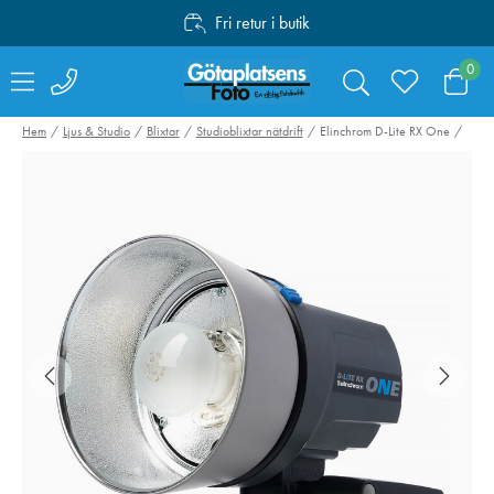
Fri retur i butik
Personlig service
0
Fri frakt över 1000:-
Hem
Ljus & Studio
Blixtar
Studioblixtar nätdrift
Elinchrom D-Lite RX One
Swarovski RB-S
Manfrotto Befr
Batteri till AT / ST
Advanced Twist