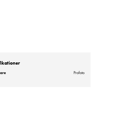
fikationer
kare
Profoto