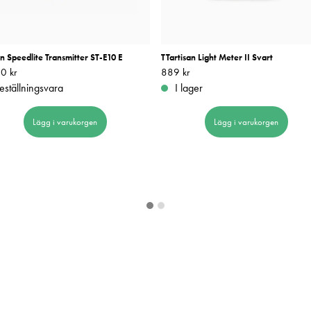
 Speedlite Transmitter ST-E10 E
TTartisan Light Meter II Svart
0 kr
1 790 kr
Pris
889 kr
:
889 kr
eställningsvara
I lager
Lägg i varukorgen
Lägg i varukorgen