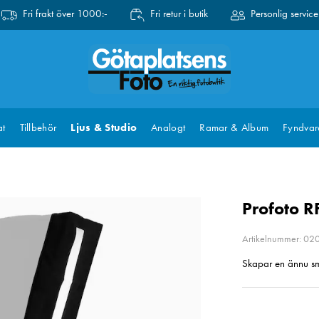
Fri frakt över 1000:-
Fri retur i butik
Personlig service
at
Tillbehör
Ljus & Studio
Analogt
Ramar & Album
Fyndvar
Profoto R
Artikelnummer: 0
Skapar en ännu sma
Pris
:
699