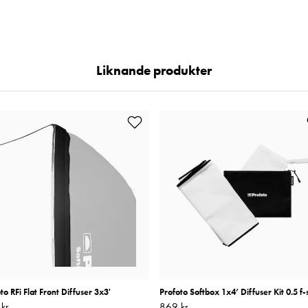
Liknande produkter
to RFi Flat Front Diffuser 3x3'
Profoto Softbox 1x4’ Diffuser Kit 0.5 f-
kr
699 kr
Pris
869 kr
:
869 kr