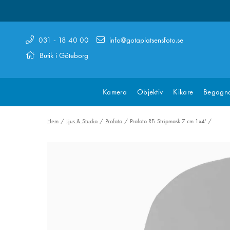
031 - 18 40 00
info@gotaplatsensfoto.se
Butik i Göteborg
Kamera
Objektiv
Kikare
Begagn
Hem
Ljus & Studio
Profoto
Profoto RFi Stripmask 7 cm 1x4'