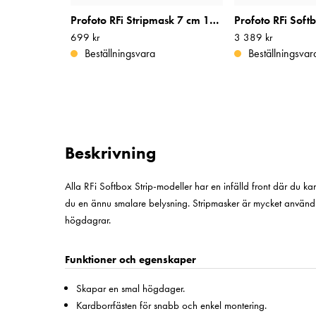
Profoto RFi Stripmask 7 cm 1x4'
Profoto RFi Soft
Pris
699 kr
:
699 kr
Pris
3 389 kr
:
3 389 kr
Beställningsvara
Beställningsvar
Beskrivning
Alla RFi Softbox Strip-modeller har en infälld front där du k
du en ännu smalare belysning. Stripmasker är mycket användb
högdagrar.
Funktioner och egenskaper
Skapar en smal högdager.
Kardborrfästen för snabb och enkel montering.