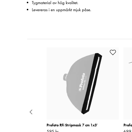
Tygmaterial av hög kvalitet.
Levereras i en uppmärkt mjuk påse.
dring
Profoto RFi Stripmask 7 cm 1x3'
Profo
Pris
595 kr
:
595 kr
Pris
699 
: