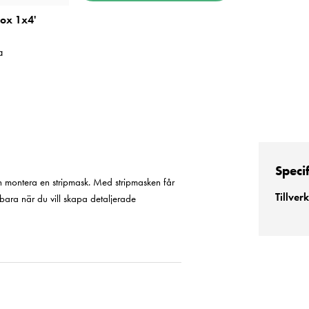
box 1x4'
a
Speci
an montera en stripmask. Med stripmasken får
Tillver
ara när du vill skapa detaljerade