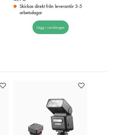
Skickas direkt från leverantör 3-5
Beställningsvara
arbetsdagar
Lägg i varuk
Lägg i varukorgen