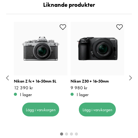
Liknande produkter
ark IV
Nikon Z fc + 16-50mm SL
Nikon Z30 + 16-50mm
Nikon
0/4,0-
Pris
12 390 kr
:
12 390 kr
Pris
9 980 kr
:
9 980 kr
Pris
7 990
:
7
I lager
I lager
I 
Lägg i varukorgen
Lägg i varukorgen