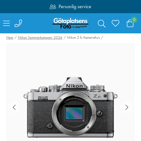
Personlig service
Fri frakt över 1000:-
0
Hem
Nikon Sommarkampanj 2026
Nikon Z fc Kamerahus
Valoi easy35
Swarovski Vari
Filmskanner
Phone Adapter