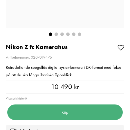
Så långt lagret
2
räcker!
Pris
2 220 kr
:
2 220 kr
I lager
Nuvarande pris
1 790 kr
:
1 790 kr
2 790 kr
Tidigare pris
:
2 790 kr
I lager
Lägg i varuko
Lägg i varukorgen
Nikon Z fc Kamerahus
Artikelnummer: 0207019476
Retrodoftande spegellös digital systemkamera i DX-format med fokus
på att du ska fånga ikoniska ögonblick.
Pris
:
10 490 kr
10 490 kr
Visa prishistorik
Köp