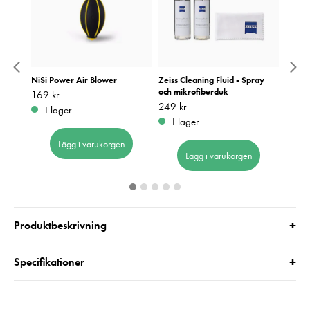
m
NiSi Power Air Blower
Zeiss Cleaning Fluid - Spray
Remme
och mikrofiberduk
Cogna
Pris
169 kr
:
169 kr
Pris
249 kr
:
249 kr
Pris
649 k
:
6
I lager
I lager
I 
Lägg i varukorgen
Lägg i varukorgen
+
Produktbeskrivning
+
Specifikationer