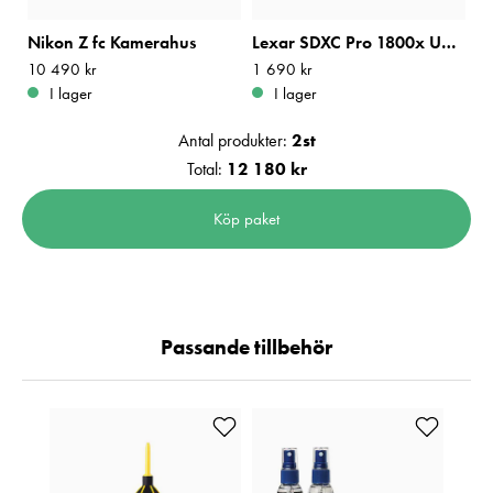
Nikon Z fc Kamerahus
Lexar SDXC Pro 1800x UHS-II U3 V60 R270/W180 64GB
Pris
10 490 kr
:
10 490 kr
Pris
1 690 kr
:
1 690 kr
I lager
I lager
Antal produkter:
2
st
Total:
12 180 kr
Köp paket
Passande tillbehör