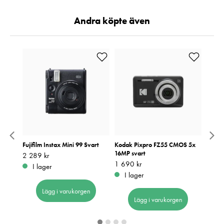
Andra köpte även
 Läder
Fujifilm Instax Mini 99 Svart
Kodak Pixpro FZ55 CMOS 5x
4382 
16MP svart
Cold 
Pris
2 289 kr
:
2 289 kr
Pris
1 690 kr
:
1 690 kr
Pris
359 k
:
3
I lager
I lager
I 
Lägg i varukorgen
Lägg i varukorgen