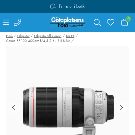
Fri retur i butik
Personlig service
0
Fri frakt över 1000:-
Hem
Objektiv
Objektiv till Canon
För EF
Canon EF 100-400mm f/4,5-5,6L IS II USM
Peak Design Travel
Valoi easy35
Tripod Carbon Fiber
Filmskanner