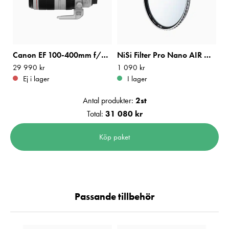
Canon EF 100-400mm f/4,5-5,6L IS II USM
NiSi Filter Pro Nano AIR UV 77mm
Pris
29 990 kr
:
29 990 kr
Pris
1 090 kr
:
1 090 kr
Ej i lager
I lager
Antal produkter:
2
st
Total:
31 080 kr
Köp paket
Passande tillbehör