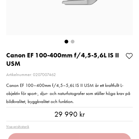
Kampanjpris 20%
Så långt lagret
rabatt! Gäller t.o.m
räcker!
2026-08-31
Nuvarande pri
1 790 kr
Nuvarande pris
4 789 kr
:
1 790 kr
2 790 kr
Tidiga
4 789 kr
5 990 kr
Tidigare pris
:
2 790 kr
I lager
5 990 kr
I lager
Lägg i varuko
Lägg i varukorgen
Canon EF 100-400mm f/4,5-5,6L IS II
USM
Artikelnummer: 0207007462
Canon EF 100–400mm f/4,5–5,6L IS II USM är ett kraftfullt L-
objektiv för sport-, djur- och naturfotografer som ställer höga krav på
bildkvalitet, byggkvalitet och funktion.
Pris
:
29 990 kr
29 990 kr
Visa prishistorik