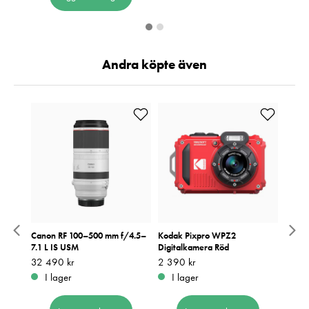
Andra köpte även
andy
Canon RF 100–500 mm f/4.5–
Kodak Pixpro WPZ2
Canon
7.1 L IS USM
Digitalkamera Röd
IS US
Pris
32 490 kr
:
32 490 kr
Pris
2 390 kr
:
2 390 kr
Pris
27 47
:
2
I lager
I lager
I 