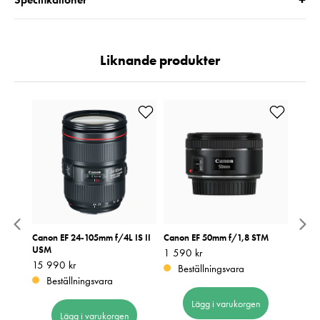
+
Liknande produkter
II
Canon EF 24-105mm f/4L IS II
Canon EF 50mm f/1,8 STM
Canon 
USM
Pris
1 590 kr
:
1 590 kr
Pris
5 590
:
5
Pris
15 990 kr
:
15 990 kr
Beställningsvara
I 
Beställningsvara
Lägg i varukorgen
Lägg i varukorgen