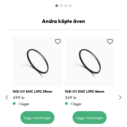
Andra köpte även
NiSi UV SMC L395 58mm
NiSi UV SMC L395 46mm
Canon
Pris
499 kr
:
499 kr
Pris
349 kr
:
349 kr
Pris
15 78
:
1
I lager
I lager
I 
Lägg i varukorgen
Lägg i varukorgen