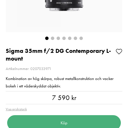
Pris
459 kr
:
459 kr
Pris
849 kr
:
849 kr
I lager
I lager
Lägg i varukorgen
Lägg i varuko
Sigma 35mm f/2 DG Contemporary L-
mount
Artikelnummer: 0207033971
Kombination av hög skärpa, robust metallkonstruktion och vacker
bokeh i ett väderskyddat objektiv.
Pris
:
7 590 kr
7 590 kr
Visa prishistorik
Köp