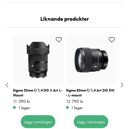
Liknande produkter
Sigma 35mm f/1,4 DG II Art L-
Sigma 85mm f/1,4 Art DG DN
Sigma
Mount
- L-mount
Moun
Pris
11 290 kr
:
11 290 kr
Pris
12 790 kr
:
12 790 kr
Pris
17 99
:
1
I lager
I lager
I 
Lägg i varukorgen
Lägg i varukorgen