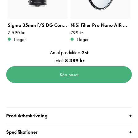
Sigma 35mm f/2 DG Contemporary L-mount
NiSi Filter Pro Nano AIR UV 58mm
Pris
7 590 kr
:
7 590 kr
Pris
799 kr
:
799 kr
I lager
I lager
Antal produkter:
2
st
Total:
8 389 kr
Köp paket
+
Produktbeskrivning
+
Specifikationer