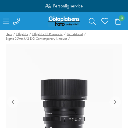
Personlig service
Fri frakt över 1000:-
0
Hem
Objektiv
Objektiv till Panasonic
För L-Mount
Sigma 35mm f/2 DG Contemporary L-mount
NiSi UV L395 SMC
NiSi UV SMC L
55mm
82mm