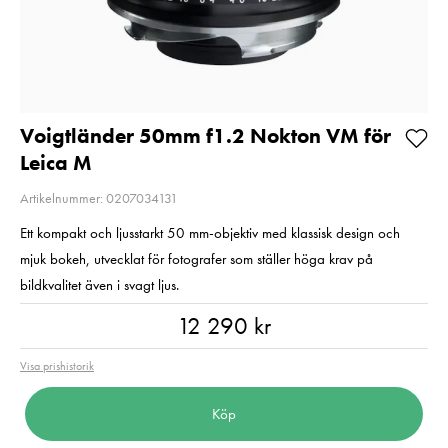
Kampanjpris 
Pris
999 kr
:
999 kr
rabatt! Gäller 
I lager
2026-08-31
Nuvarande pri
4 789 kr
Lägg i varukorgen
4 789 kr
5 990 kr
Tidiga
5 990 kr
I lager
Voigtländer 50mm f1.2 Nokton VM för
Leica M
Lägg i varuko
Artikelnummer: 0207034131
Ett kompakt och ljusstarkt 50 mm-objektiv med klassisk design och
mjuk bokeh, utvecklat för fotografer som ställer höga krav på
bildkvalitet även i svagt ljus.
Pris
:
12 290 kr
12 290 kr
Visa prishistorik
Köp