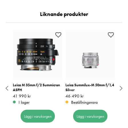
Liknande produkter
f/1,4
Leica M 35mm f/2 Summicron
Leica Summilux-M 50mm f/1,4
Leica
ASPH
Silver
- Fyn
Fyndv
Pris
41 990 kr
:
41 990 kr
Pris
46 490 kr
:
46 490 kr
förpa
I lager
Beställningsvara
Nuvar
46 5
46 54
48 9
Lägg i varukorgen
Lägg i varukorgen
48 9
I 