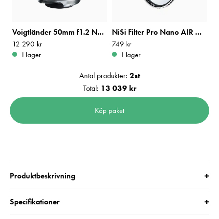
Voigtländer 50mm f1.2 Nokton VM för Leica M
NiSi Filter Pro Nano AIR UV 52mm
Pris
12 290 kr
:
12 290 kr
Pris
749 kr
:
749 kr
I lager
I lager
Antal produkter:
2
st
Total:
13 039 kr
Köp paket
+
Produktbeskrivning
+
Specifikationer