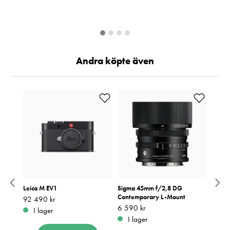
Andra köpte även
23
Leica M EV1
Sigma 45mm f/2,8 DG
NiSi F
Leica
Contemporary L-Mount
52mm
Pris
92 490 kr
:
92 490 kr
Pris
6 590 kr
:
6 590 kr
Pris
749 k
:
7
I lager
I lager
I 