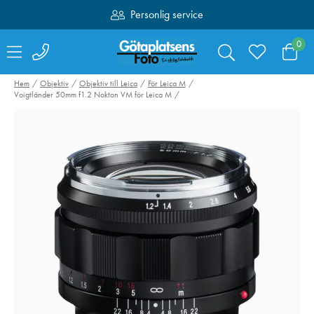
Personlig service
Fri frakt över 1000:-
0
Hem
Objektiv
Objektiv till Leica
För Leica M
Voigtländer 50mm f1.2 Nokton VM för Leica M
OM SYSTEM BLX-1
Peak Design Tr
Batteri
Tripod Carbon F