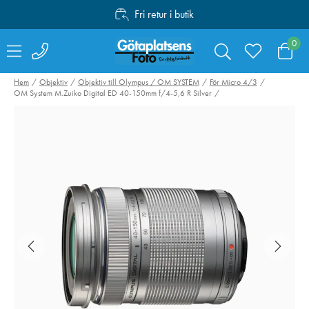
Fri retur i butik
Personlig service
0
Fri frakt över 1000:-
Hem
Objektiv
Objektiv till Olympus / OM SYSTEM
För Micro 4/3
OM System M.Zuiko Digital ED 40-150mm f/4-5,6 R Silver
Peak Design Travel
Hähnel kabelset
Tripod Carbon Fiber
Captur till Fujifi