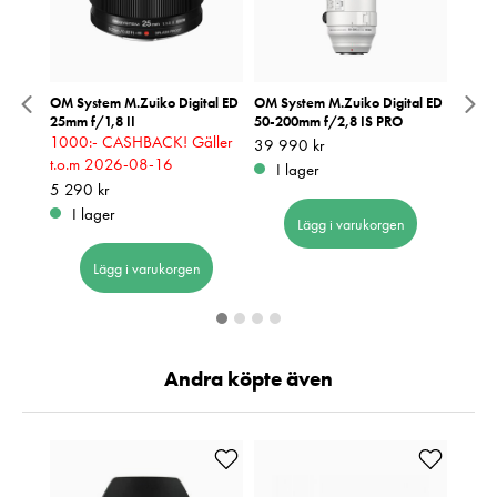
tal ED
OM System M.Zuiko Digital ED
OM System M.Zuiko Digital ED
OM Sy
25mm f/1,8 II
50-200mm f/2,8 IS PRO
8mm f
ller
1000:- CASHBACK! Gäller
3000
Pris
39 990 kr
:
39 990 kr
t.o.m 2026-08-16
t.o.
I lager
Pris
5 290 kr
:
5 290 kr
Pris
10 49
:
1
I lager
Be
Lägg i varukorgen
Lägg i varukorgen
Andra köpte även