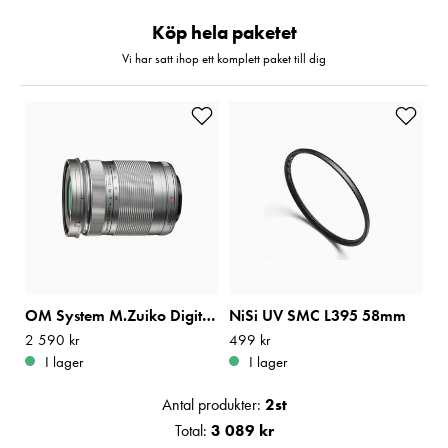
Köp hela paketet
Vi har satt ihop ett komplett paket till dig
OM System M.Zuiko Digital ED 40-150mm f/4-5,6 R Silver
NiSi UV SMC L395 58mm
Pris
2 590 kr
:
2 590 kr
Pris
499 kr
:
499 kr
I lager
I lager
Antal produkter:
2
st
Total:
3 089 kr