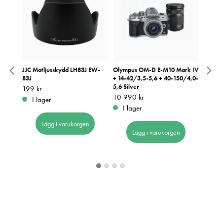
 + 14-
JJC Motljusskydd LH83J EW-
Olympus OM-D E-M10 Mark IV
OM Sy
83J
+ 14-42/3,5-5,6 + 40-150/4,0-
75-30
ller
5,6 Silver
1000
Pris
199 kr
:
199 kr
Pris
10 990 kr
:
10 990 kr
t.o.
I lager
I lager
Pris
5 690
:
5
I 
Lägg i varukorgen
Lägg i varukorgen