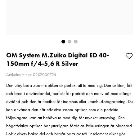
Kampanjpris 20%
Så långt lagret
rabatt! Gäller t.o.m
räcker!
2026-08-31
Nuvarande pri
99 kr
Nuvarande pris
4 789 kr
:
99 kr
189 kr
Tidigare p
4 789 kr
5 990 kr
Tidigare pris
:
189 kr
I lager
5 990 kr
I lager
Lägg i varuko
Lägg i varukorgen
OM System M.Zuiko Digital ED 40-
150mm f/4-5,6 R Silver
Artikelnummer: 0207000724
Den utbytbara zoom-optiken är perfekt att ta med sig. Den är liten, lätt
och bred i användandet, perfekt för porträtt och motiv på medellångt
avstånd och den är flexibel för inomhus eller utomhusfotografering. Du
kan använda den här effektiva zoom-optiken som din perfekta
följeslagare utan att behöva ta med dig för mycket utrustning. Den
högeffektiva optiken har ytterligare fördelar. Fokuseringen är placerad
i objektivets bakre del och består bara av två linselement vilket gör