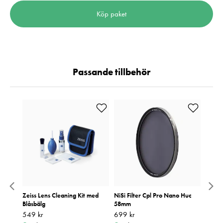
Köp paket
Passande tillbehör
m
Zeiss Lens Cleaning Kit med
NiSi Filter Cpl Pro Nano Huc
NiSi 
Blåsbälg
58mm
58mm
Pris
549 kr
:
549 kr
Pris
699 kr
:
699 kr
Pris
879 k
:
8