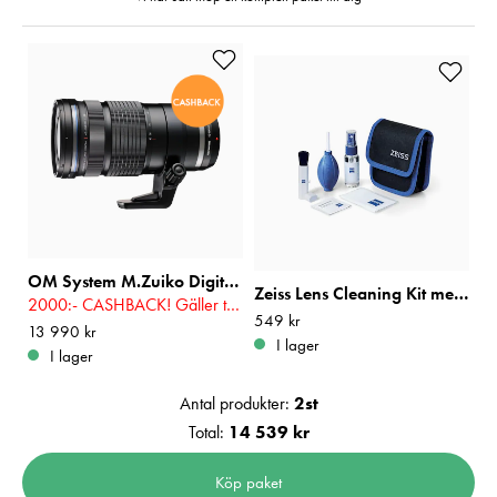
OM System M.Zuiko Digital ED 40-150mm f/2,8 PRO
Zeiss Lens Cleaning Kit med Blåsbälg
2000:- CASHBACK! Gäller t.o.m 2026-08-16
Pris
549 kr
:
549 kr
Pris
13 990 kr
:
13 990 kr
I lager
I lager
Antal produkter:
2
st
Total:
14 539 kr
Köp paket