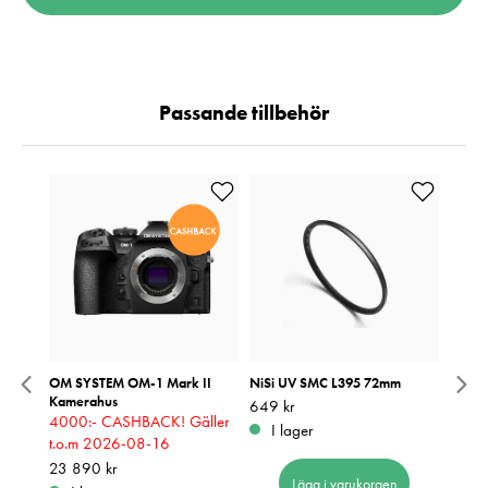
Passande tillbehör
med
OM SYSTEM OM-1 Mark II
NiSi UV SMC L395 72mm
Putsd
Kamerahus
Engån
Pris
649 kr
:
649 kr
4000:- CASHBACK! Gäller
Pris
89 kr
:
8
I lager
t.o.m 2026-08-16
I 
Pris
23 890 kr
:
23 890 kr
Lägg i varukorgen