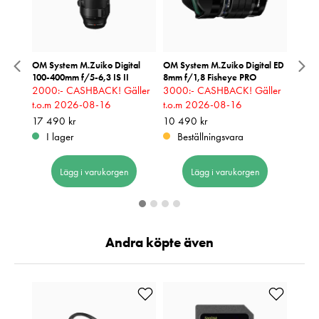
mm
OM System M.Zuiko Digital
OM System M.Zuiko Digital ED
OM Sy
100-400mm f/5-6,3 IS II
8mm f/1,8 Fisheye PRO
12-20
2000:- CASHBACK! Gäller
3000:- CASHBACK! Gäller
2000
t.o.m 2026-08-16
t.o.m 2026-08-16
t.o.
Pris
17 490 kr
:
17 490 kr
Pris
10 490 kr
:
10 490 kr
Pris
10 49
:
1
I lager
Beställningsvara
I 
Lägg i varukorgen
Lägg i varukorgen
Andra köpte även