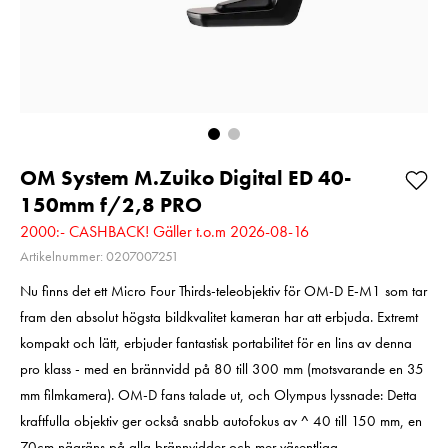
Pris
379 kr
:
379 kr
Pris
349 kr
:
349 kr
I lager
I lager
Lägg i varukorgen
Lägg i varuko
OM System M.Zuiko Digital ED 40-
150mm f/2,8 PRO
2000:- CASHBACK! Gäller t.o.m 2026-08-16
Artikelnummer: 0207007251
Nu finns det ett Micro Four Thirds-teleobjektiv för OM-D E-M1 som tar
fram den absolut högsta bildkvalitet kameran har att erbjuda. Extremt
kompakt och lätt, erbjuder fantastisk portabilitet för en lins av denna
pro klass - med en brännvidd på 80 till 300 mm (motsvarande en 35
mm filmkamera). OM-D fans talade ut, och Olympus lyssnade: Detta
kraftfulla objektiv ger också snabb autofokus av ^ 40 till 150 mm, en
70cm nägräns på alla brännvidder och mer väsentliga