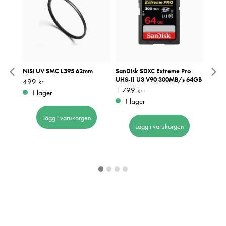
tal ED
NiSi UV SMC L395 62mm
SanDisk SDXC Extreme Pro
NiSi 
SVART
UHS-II U3 V90 300MB/s 64GB
Pris
499 kr
:
499 kr
Pris
499 k
:
4
Pris
1 799 kr
:
1 799 kr
I lager
I 
I lager
Lägg i varukorgen
Lägg i varukorgen