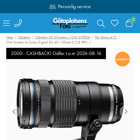
Personlig service
Fri frakt över 1000:-
0
Hem
Objektiv
Objektiv till Olympus / OM SYSTEM
För Micro 4/3
OM System M.Zuiko Digital ED 40-150mm f/2,8 PRO
2000:- CASHBACK! Gäller t.o.m 2026-08-16
NiSi UV SMC L395
NiSi UV SMC L
49mm
46mm