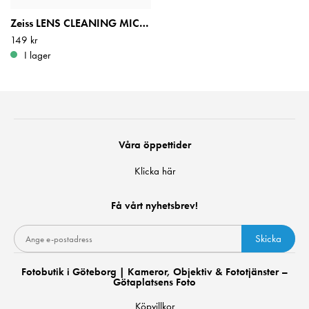
Zeiss LENS CLEANING MICROFIBRE CLOTH
Pris
149 kr
:
149 kr
I lager
Våra öppettider
Klicka här
Få vårt nyhetsbrev!
Skicka
Fotobutik i Göteborg | Kameror, Objektiv & Fototjänster –
Götaplatsens Foto
Köpvillkor