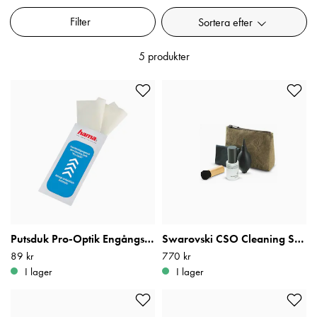
Filter
Sortera efter
5 produkter
Putsduk Pro-Optik Engångsdukar 10st
Swarovski CSO Cleaning Set Optics
Pris
89 kr
:
89 kr
Pris
770 kr
:
770 kr
I lager
I lager