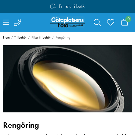
Fri retur i butik
Personlig service
0
Fri frakt över 1000:-
Hem
Tillbehör
Kikartillbehör
Rengöring
Rengöring
Valoi easy35
Canon Mount
Filmskanner
Adapter EF-EO