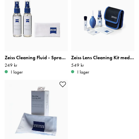
Zeiss Cleaning Fluid - Spray och mikrofiberduk
Zeiss Lens Cleaning Kit med Blåsbälg
Pris
249 kr
:
249 kr
Pris
549 kr
:
549 kr
I lager
I lager