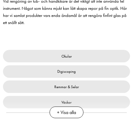
Vid rengöring av tub- och handkikare är det viktigt att inte använda fel
Så långt lagret
Pris
1 350 kr
:
1 350 kr
instrument. Något som känns mjukt kan lätt skapa repor på fin optik. Här
räcker!
I lager
har vi samlat produkter vars enda ändamål är att rengöra finfint glas på
Nuvarande pris
1 790 kr
:
1 790 kr
2 790 kr
Tidigare pris
:
ett snällt sätt.
Lägg i varuko
2 790 kr
I lager
Lägg i varukorgen
Okular
Digiscoping
Remmar & Selar
Väskor
+ Visa alla
Rengöring
Övrigt